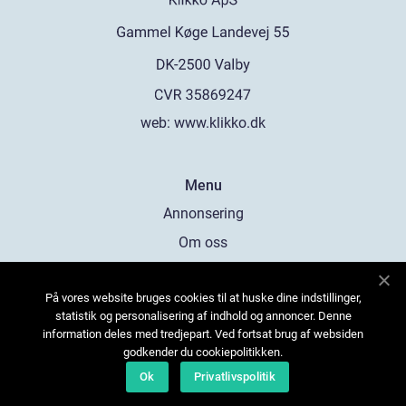
web:
www.klikko.dk
Menu
Annonsering
Om oss
Cookies
På vores website bruges cookies til at huske dine indstillinger,
Kontakta oss
statistik og personalisering af indhold og annoncer. Denne
Sitemap
information deles med tredjepart. Ved fortsat brug af websiden
godkender du cookiepolitikken.
Ok
Privatlivspolitik