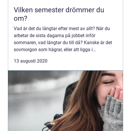
Vilken semester drömmer du
om?
Vad är det du längtar efter mest av allt? När du
arbetar de sista dagarna på jobbet inför
sommaren, vad längtar du till då? Kanske är det
sovmorgon som hägrar, eller att ligga i
hängmattan och läsa en bok. För många handlar
13 augusti 2020
sommar och semester om sol...