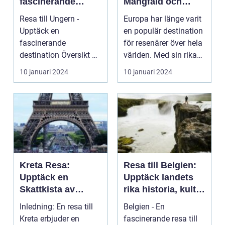
fascinerande
Mångfald och
destination
Historia
Resa till Ungern -
Europa har länge varit
Upptäck en
en populär destination
fascinerande
för resenärer över hela
destination Översikt av
världen. Med sin rika
resa till Ungern ...
kultur, ...
10 januari 2024
10 januari 2024
Kreta Resa:
Resa till Belgien:
Upptäck en
Upptäck landets
Skattkista av
rika historia, kultur
Kultur, Sol och
och skönhet
Inledning: En resa till
Belgien - En
Äventyr
Kreta erbjuder en
fascinerande resa till