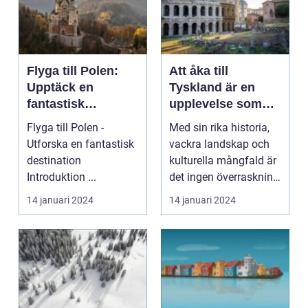
Flyga till Polen:
Att åka till
Upptäck en
Tyskland är en
fantastisk
upplevelse som
destination
kan erbjuda något
Flyga till Polen -
Med sin rika historia,
för alla typer av
Utforska en fantastisk
vackra landskap och
resenärer
destination
kulturella mångfald är
Introduktion ...
det ingen överraskning
att detta l...
14 januari 2024
14 januari 2024