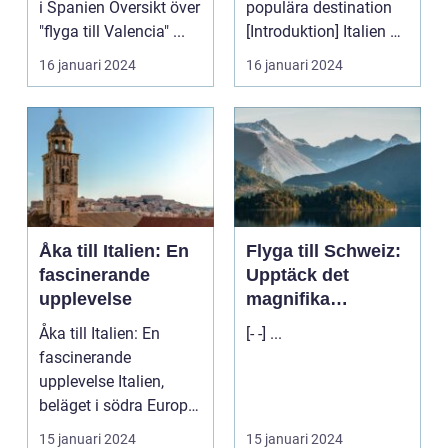
i Spanien Översikt över
populära destination
"flyga till Valencia" ...
[Introduktion] Italien är
ett av de ...
16 januari 2024
16 januari 2024
Åka till Italien: En
Flyga till Schweiz:
fascinerande
Upptäck det
upplevelse
magnifika
alplandet
Åka till Italien: En
[- -] ...
fascinerande
upplevelse Italien,
beläget i södra Europa,
är ett land med en ri...
15 januari 2024
15 januari 2024