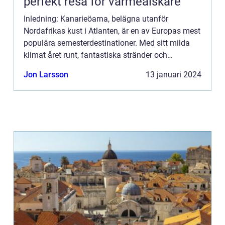
perfekt resa för värmeälskare
Inledning: Kanarieöarna, belägna utanför
Nordafrikas kust i Atlanten, är en av Europas mest
populära semesterdestinationer. Med sitt milda
klimat året runt, fantastiska stränder och
fascinerande naturlandskap, dras många
Jon Larsson
13 januari 2024
resenärer till dessa öar för ...