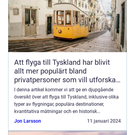
Att flyga till Tyskland har blivit
allt mer populärt bland
privatpersoner som vill utforska
landets kultur, historia och
I denna artikel kommer vi att ge en djupgående
naturliga skönhet
översikt över att flyga till Tyskland, inklusive olika
typer av flygningar, populära destinationer,
kvantitativa mätningar och en historisk
genomgång av för- och nackdelarna med olika
Jon Larsson
11 januari 2024
flygalternativ. Öve...