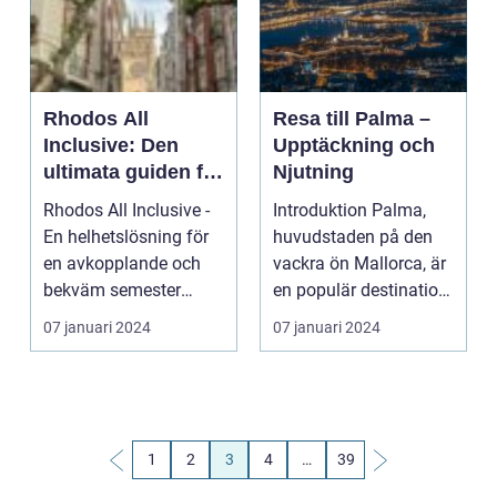
Rhodos All
Resa till Palma –
Inclusive: Den
Upptäckning och
ultimata guiden för
Njutning
en komplett
Rhodos All Inclusive -
Introduktion Palma,
semesterupplevels
En helhetslösning för
huvudstaden på den
e
en avkopplande och
vackra ön Mallorca, är
bekväm semester
en populär destination
Introduktion: En se...
för resenärer s...
07 januari 2024
07 januari 2024
1
2
3
4
…
39