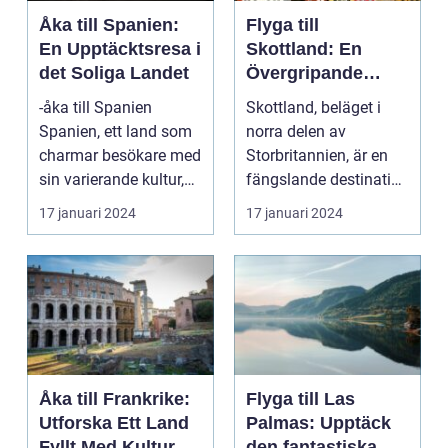
Åka till Spanien:
Flyga till
En Upptäcktsresa i
Skottland: En
det Soliga Landet
Övergripande
Översikt
-åka till Spanien
Skottland, beläget i
Spanien, ett land som
norra delen av
charmar besökare med
Storbritannien, är en
sin varierande kultur,
fängslande destination
vackra stränder...
för turister världe...
17 januari 2024
17 januari 2024
Åka till Frankrike:
Flyga till Las
Utforska Ett Land
Palmas: Upptäck
Fyllt Med Kultur
den fantastiska ön