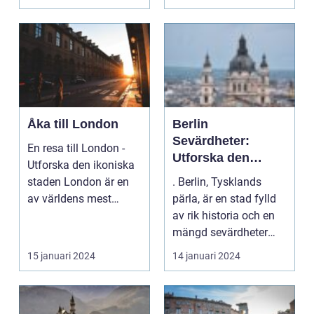
Åka till London
Berlin
Sevärdheter:
En resa till London -
Utforska den
Utforska den ikoniska
historiska
staden London är en
. Berlin, Tysklands
huvudstaden i
av världens mest
pärla, är en stad fylld
Tyskland
ikoniska städer oc...
av rik historia och en
mängd sevärdheter
som lockar bes...
15 januari 2024
14 januari 2024