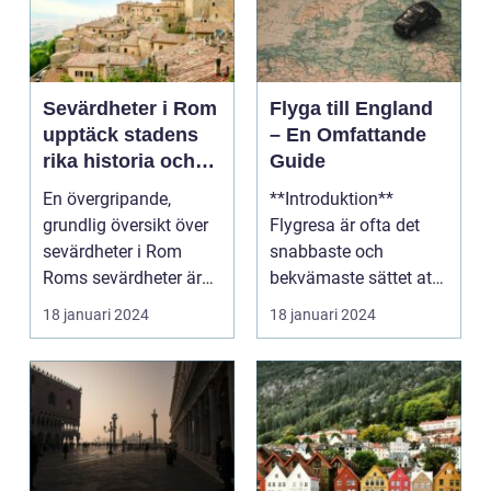
Sevärdheter i Rom
Flyga till England
upptäck stadens
– En Omfattande
rika historia och
Guide
kulturella skatter
En övergripande,
**Introduktion**
grundlig översikt över
Flygresa är ofta det
sevärdheter i Rom
snabbaste och
Roms sevärdheter är
bekvämaste sättet att
känt över hela världe...
resa till England från
18 januari 2024
18 januari 2024
ol...