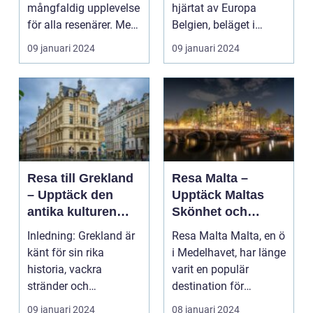
mångfaldig upplevelse
hjärtat av Europa
för alla resenärer. Med
Belgien, beläget i
sin rika his...
Västeuropa, är ett land
09 januari 2024
09 januari 2024
ri...
Resa till Grekland
Resa Malta –
– Upptäck den
Upptäck Maltas
antika kulturen
Skönhet och
och de vackra
Mångfald
Inledning: Grekland är
Resa Malta Malta, en ö
öarna
känt för sin rika
i Medelhavet, har länge
historia, vackra
varit en populär
stränder och
destination för
fantastiska mat. En
resenärer från hela...
09 januari 2024
08 januari 2024