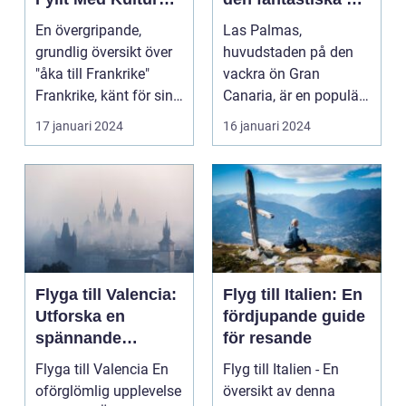
och Skönhet
Gran Canaria
En övergripande,
Las Palmas,
grundlig översikt över
huvudstaden på den
"åka till Frankrike"
vackra ön Gran
Frankrike, känt för sin
Canaria, är en populär
rika historia,...
resedestination för
17 januari 2024
16 januari 2024
privatperso...
Flyga till Valencia:
Flyg till Italien: En
Utforska en
fördjupande guide
spännande
för resande
destination
Flyga till Valencia En
Flyg till Italien - En
oförglömlig upplevelse
översikt av denna