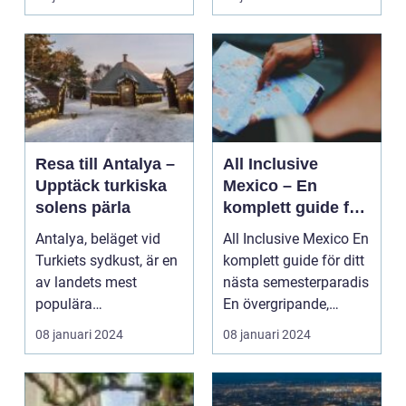
resa til...
Resa till Antalya –
All Inclusive
Upptäck turkiska
Mexico – En
solens pärla
komplett guide för
ditt nästa
Antalya, beläget vid
All Inclusive Mexico En
semesterparadis
Turkiets sydkust, är en
komplett guide för ditt
av landets mest
nästa semesterparadis
populära
En övergripande,
semesterdestinationer.
grundlig ö...
08 januari 2024
08 januari 2024
Med sit...