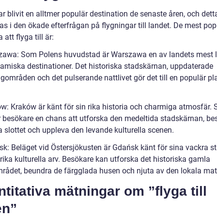
r blivit en alltmer populär destination de senaste åren, och dett
s i den ökade efterfrågan på flygningar till landet. De mest pop
att flyga till är:
zawa: Som Polens huvudstad är Warszawa en av landets mest l
amiska destinationer. Det historiska stadskärnan, uppdaterade
områden och det pulserande nattlivet gör det till en populär pla
ów: Kraków är känt för sin rika historia och charmiga atmosfär.
r besökare en chans att utforska den medeltida stadskärnan, be
a slottet och uppleva den levande kulturella scenen.
sk: Beläget vid Östersjökusten är Gdańsk känt för sina vackra s
 rika kulturella arv. Besökare kan utforska det historiska gamla
rådet, beundra de färgglada husen och njuta av den lokala mat
titativa mätningar om ”flyga till
en”