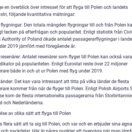
ge en överblick över intresset för att flyga till Polen och landets
stri, följande kvantitativa mätningar:
 flygningar: Den totala mängden flygningar till och från Polen k
igt tecken på efterfrågan och popularitet. Enligt statistik från Civi
n Authority of Poland ökade antalet passagerarflygningar i land
der 2019 jämfört med föregående år.
 resenärer: Antalet resenärer som flyger till Polen kan också var
ndikator på populariteten. Enligt Eurostat reste över 22 miljoner
rare både in och ut ur Polen med flyg under 2019.
änder: Det kan vara intressant att titta på vilka länder de flesta
are kommer från när de flyger till Polen. Enligt Polish Airports 
se kom de flesta internationella passagerarna från Storbritannie
d och Nederländerna.
se av olika sätt att flyga till Polen
s flera sätt att ta sig till Polen, och var och en erbjuder sina egna
r och nackdelar. Här är några punkter att överväga när man jämf