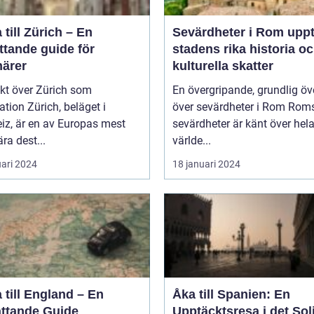
 till Zürich – En
Sevärdheter i Rom upptäck
ttande guide för
stadens rika historia o
närer
kulturella skatter
kt över Zürich som
En övergripande, grundlig öv
ich, beläget i
över sevärdheter i Rom Roms
iz, är en av Europas mest
sevärdheter är känt över hel
ra dest...
världe...
uari 2024
18 januari 2024
 till England – En
Åka till Spanien: En
ttande Guide
Upptäcktsresa i det Sol