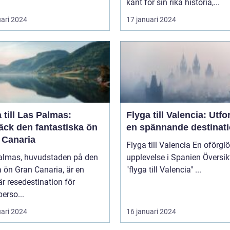
känt för sin rika historia,...
uari 2024
17 januari 2024
 till Las Palmas:
Flyga till Valencia: Utfo
äck den fantastiska ön
en spännande destinat
 Canaria
Flyga till Valencia En oförglömlig
almas, huvudstaden på den
upplevelse i Spanien Översikt över
 ön Gran Canaria, är en
"flyga till Valencia" ...
r resedestination för
perso...
uari 2024
16 januari 2024