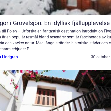
gor i Grövelsjön: En idyllisk fjällupplevelse
 till Polen – Utforska en fantastisk destination Introduktion Flyga
 är en populär resmål bland resenärer som är fascinerade av kul
ria och vacker natur. Med långa stränder, historiska städer och 
charm erbjuder P...
n Lindgren
30 oktober