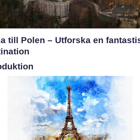
a till Polen – Utforska en fantasti
ination
oduktion