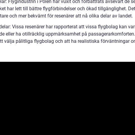
lar: Flygindustrin i Polen har vuxit och förbättrats avsevärt de 
lket har lett till bättre flygförbindelser och ökad tillgänglighet. De
ättare och mer bekvämt för resenärer att nå olika delar av landet.
elar: Vissa resenärer har rapporterat att vissa flygbolag kan va
de eller ha otillräcklig uppmärksamhet på passagerarkomforten.
att välja pålitliga flygbolag och att ha realistiska förväntningar 