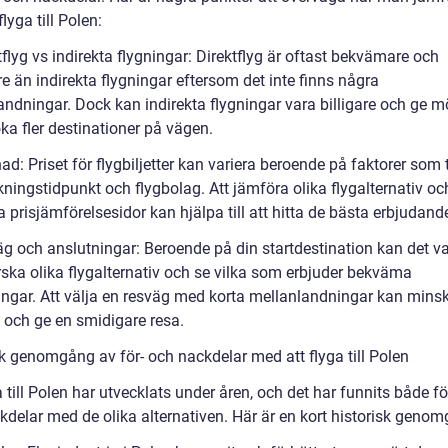
flyga till Polen:
tflyg vs indirekta flygningar: Direktflyg är oftast bekvämare och
e än indirekta flygningar eftersom det inte finns några
ndningar. Dock kan indirekta flygningar vara billigare och ge mö
ka fler destinationer på vägen.
ad: Priset för flygbiljetter kan variera beroende på faktorer som 
kningstidpunkt och flygbolag. Att jämföra olika flygalternativ oc
prisjämförelsesidor kan hjälpa till att hitta de bästa erbjudand
äg och anslutningar: Beroende på din startdestination kan det v
rska olika flygalternativ och se vilka som erbjuder bekväma
ingar. Att välja en resväg med korta mellanlandningar kan mins
n och ge en smidigare resa.
sk genomgång av för- och nackdelar med att flyga till Polen
a till Polen har utvecklats under åren, och det har funnits både fö
kdelar med de olika alternativen. Här är en kort historisk geno