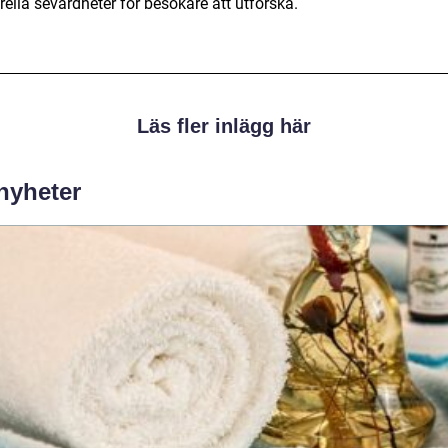
rella sevärdheter för besökare att utforska.
Läs fler inlägg här
 nyheter