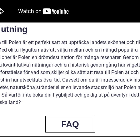
lutning
a till Polen är ett perfekt sätt att upptäcka landets skönhet och ri
Med olika flygalternativ att välja mellan och en mängd populära
tioner är Polen en drömdestination för många resenärer. Genom 
 kvantitativa mätningar och en historisk genomgång har vi gett
förståelse för vad som skiljer olika sätt att resa till Polen åt och
strin har utvecklats över tid. Oavsett om du är intresserad av hi
ter, natursköna stränder eller en levande stadsmiljö har Polen n
 Så varför inte boka din flygbiljett och ge dig ut på äventyr i det
iska land?
FAQ