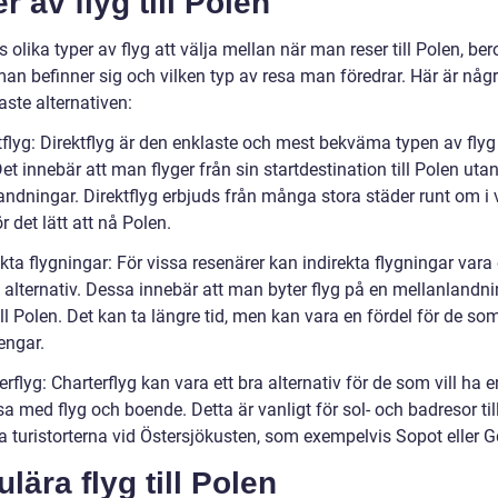
r av flyg till Polen
s olika typer av flyg att välja mellan när man reser till Polen, be
man befinner sig och vilken typ av resa man föredrar. Här är någ
ste alternativen:
tflyg: Direktflyg är den enklaste och mest bekväma typen av flyg t
et innebär att man flyger från sin startdestination till Polen uta
andningar. Direktflyg erbjuds från många stora städer runt om i 
ör det lätt att nå Polen.
ekta flygningar: För vissa resenärer kan indirekta flygningar vara 
e alternativ. Dessa innebär att man byter flyg på en mellanlandn
ll Polen. Det kan ta längre tid, men kan vara en fördel för de som
engar.
erflyg: Charterflyg kan vara ett bra alternativ för de som vill ha e
a med flyg och boende. Detta är vanligt för sol- och badresor til
a turistorterna vid Östersjökusten, som exempelvis Sopot eller G
lära flyg till Polen