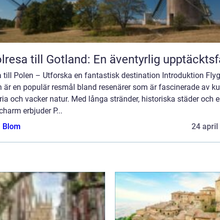
lresa till Gotland: En äventyrlig upptäckts
 till Polen – Utforska en fantastisk destination Introduktion Flyga
 är en populär resmål bland resenärer som är fascinerade av kul
ria och vacker natur. Med långa stränder, historiska städer och 
charm erbjuder P...
a Blom
24 april