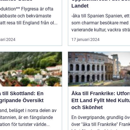
Landet
on** Flygresa är ofta
nabbaste och bekvämaste
-åka till Spanien Spanien, ett land
att resa till England från ol...
som charmar besökare med 
varierande kultur, vackra strä
uari 2024
17 januari 2024
 till Skottland: En
Åka till Frankrike: Utfo
gripande Översikt
Ett Land Fyllt Med Kult
och Skönhet
and, beläget i norra delen av
itannien, är en fängslande
En övergripande, grundlig öv
ation för turister världe...
över "åka till Frankrike" Frankrike,