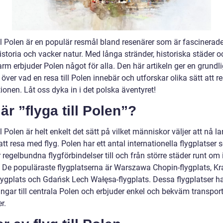
ill Polen är en populär resmål bland resenärer som är fascinerad
historia och vacker natur. Med långa stränder, historiska städer o
rm erbjuder Polen något för alla. Den här artikeln ger en grundl
 över vad en resa till Polen innebär och utforskar olika sätt att res
ionen. Låt oss dyka in i det polska äventyret!
är ”flyga till Polen”?
ll Polen är helt enkelt det sätt på vilket människor väljer att nå l
t resa med flyg. Polen har ett antal internationella flygplatser
 regelbundna flygförbindelser till och från större städer runt om 
. De populäraste flygplatserna är Warszawa Chopin-flygplats, K
flygplats och Gdańsk Lech Wałęsa-flygplats. Dessa flygplatser ha
ngar till centrala Polen och erbjuder enkel och bekväm transport
r.