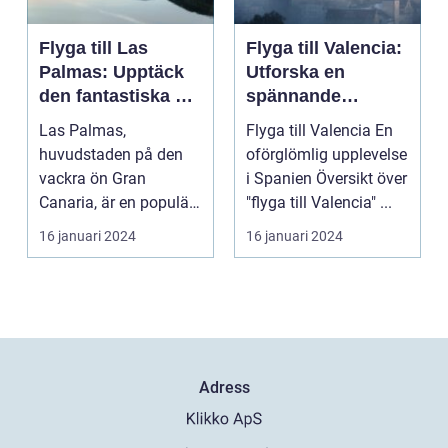
Flyga till Las
Flyga till Valencia:
Palmas: Upptäck
Utforska en
den fantastiska ön
spännande
Gran Canaria
destination
Las Palmas,
Flyga till Valencia En
huvudstaden på den
oförglömlig upplevelse
vackra ön Gran
i Spanien Översikt över
Canaria, är en populär
"flyga till Valencia" ...
resedestination för
16 januari 2024
16 januari 2024
privatperso...
Adress