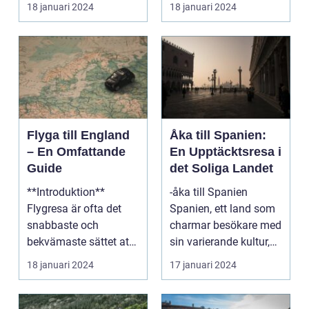
Europas mest
känt över hela världe...
18 januari 2024
18 januari 2024
populära dest...
Flyga till England
Åka till Spanien:
– En Omfattande
En Upptäcktsresa i
Guide
det Soliga Landet
**Introduktion**
-åka till Spanien
Flygresa är ofta det
Spanien, ett land som
snabbaste och
charmar besökare med
bekvämaste sättet att
sin varierande kultur,
resa till England från
vackra stränder...
18 januari 2024
17 januari 2024
ol...