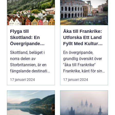
Flyga till
Åka till Frankrike:
Skottland: En
Utforska Ett Land
Övergripande
Fyllt Med Kultur
Översikt
och Skönhet
Skottland, beläget i
En övergripande,
norra delen av
grundlig översikt över
Storbritannien, är en
"åka till Frankrike"
fängslande destination
Frankrike, känt för sin
för turister världe...
rika historia,...
17 januari 2024
17 januari 2024