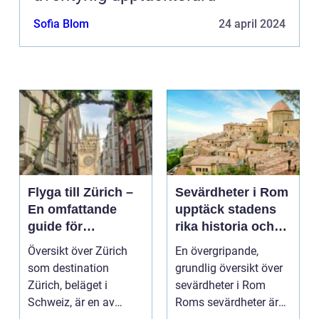
Sofia Blom
24 april 2024
Flyga till Zürich –
Sevärdheter i Rom
En omfattande
upptäck stadens
guide för
rika historia och
resenärer
kulturella skatter
Översikt över Zürich
En övergripande,
som destination
grundlig översikt över
Zürich, beläget i
sevärdheter i Rom
Schweiz, är en av
Roms sevärdheter är