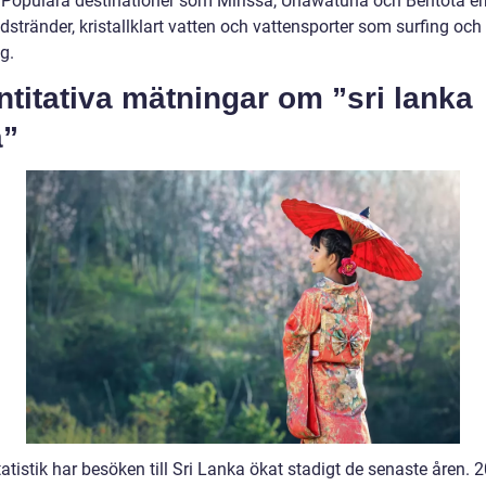
. Populära destinationer som Mirissa, Unawatuna och Bentota er
dstränder, kristallklart vatten och vattensporter som surfing och
g.
titativa mätningar om ”sri lanka
a”
tatistik har besöken till Sri Lanka ökat stadigt de senaste åren. 