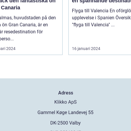
äck den fantastiska ön
en spännande destinat
 Canaria
Flyga till Valencia En oförglömlig
almas, huvudstaden på den
upplevelse i Spanien Översikt över
 ön Gran Canaria, är en
"flyga till Valencia" ...
r resedestination för
perso...
uari 2024
16 januari 2024
Adress