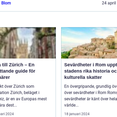
a Blom
24 april
 till Zürich – En
Sevärdheter i Rom upptäck
ttande guide för
stadens rika historia o
närer
kulturella skatter
kt över Zürich som
En övergripande, grundlig öv
ich, beläget i
över sevärdheter i Rom Roms
iz, är en av Europas mest
sevärdheter är känt över hel
ra dest...
världe...
uari 2024
18 januari 2024