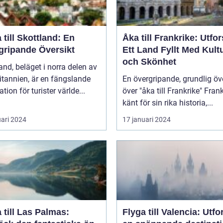
 till Skottland: En
Åka till Frankrike: Utfo
gripande Översikt
Ett Land Fyllt Med Kult
och Skönhet
and, beläget i norra delen av
itannien, är en fängslande
En övergripande, grundlig öv
ation för turister världe...
över "åka till Frankrike" Frankrike,
känt för sin rika historia,...
uari 2024
17 januari 2024
 till Las Palmas:
Flyga till Valencia: Utfo