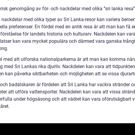
orisk genomgång av för- och nackdelar med olika ”sri lanka resa”
h nackdelar med olika typer av Sri Lanka-resor kan variera beroe
ella preferenser. En fördel med en antik resa är att man kan få e
förståelse för landets historia och kulturarv. Nackdelen kan vara
latser kan vara mycket populära och därmed vara ganska trång
ong.
el med att utforska nationalparkerna är att man kan komma när
ig med Sri Lankas rika djurliv. Nackdelen kan vara att tidpunkte
n kan påverka siktbarheten och möjligheten att se vissa djurarte
 och badälskaren är fördelen att Sri Lanka har vackra stränder o
ter att utföra vattensporter. Nackdelen kan vara att vissa strän
erfulla under högsäsong och att vädret kan vara oförutsägbart v
 året.