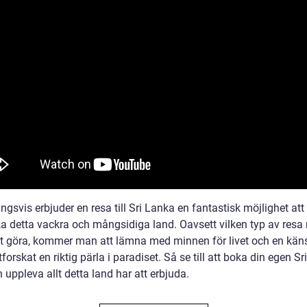
ngsvis erbjuder en resa till Sri Lanka en fantastisk möjlighet att
a detta vackra och mångsidiga land. Oavsett vilken typ av res
att göra, kommer man att lämna med minnen för livet och en kän
tforskat en riktig pärla i paradiset. Så se till att boka din egen Sr
 uppleva allt detta land har att erbjuda.