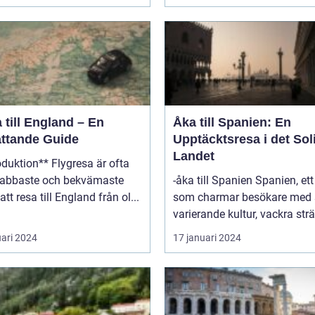
 till England – En
Åka till Spanien: En
ttande Guide
Upptäcktsresa i det Sol
Landet
on** Flygresa är ofta
nabbaste och bekvämaste
-åka till Spanien Spanien, ett land
att resa till England från ol...
som charmar besökare med 
varierande kultur, vackra strä
uari 2024
17 januari 2024