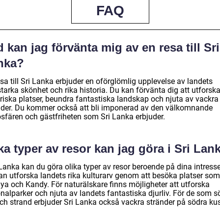
FAQ
 kan jag förvänta mig av en resa till Sri
nka?
sa till Sri Lanka erbjuder en oförglömlig upplevelse av landets
tarka skönhet och rika historia. Du kan förvänta dig att utforsk
oriska platser, beundra fantastiska landskap och njuta av vackra
nder. Du kommer också att bli imponerad av den välkomnande
sfären och gästfriheten som Sri Lanka erbjuder.
ka typer av resor kan jag göra i Sri Lan
 Lanka kan du göra olika typer av resor beroende på dina intress
an utforska landets rika kulturarv genom att besöka platser som
iya och Kandy. För naturälskare finns möjligheter att utforska
nalparker och njuta av landets fantastiska djurliv. För de som s
och strand erbjuder Sri Lanka också vackra stränder på södra ku