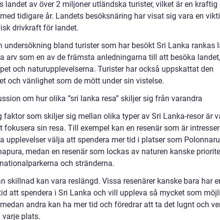
 landet av över 2 miljoner utländska turister, vilket är en kraftig
med tidigare år. Landets besöksnäring har visat sig vara en vikt
k drivkraft för landet.
en undersökning bland turister som har besökt Sri Lanka rankas 
la arv som en av de främsta anledningarna till att besöka landet, 
pet och naturupplevelserna. Turister har också uppskattat den
et och vänlighet som de mött under sin vistelse.
ssion om hur olika ”sri lanka resa” skiljer sig från varandra
g faktor som skiljer sig mellan olika typer av Sri Lanka-resor är 
tt fokusera sin resa. Till exempel kan en resenär som är intresse
lla upplevelser välja att spendera mer tid i platser som Polonna
apura, medan en resenär som lockas av naturen kanske prioriter
nationalparkerna och stränderna.
n skillnad kan vara reslängd. Vissa resenärer kanske bara har e
tid att spendera i Sri Lanka och vill uppleva så mycket som möjl
, medan andra kan ha mer tid och föredrar att ta det lugnt och ve
 varje plats.