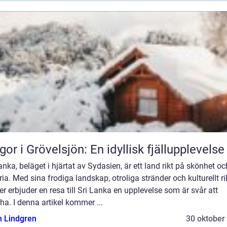
gor i Grövelsjön: En idyllisk fjällupplevelse
anka, beläget i hjärtat av Sydasien, är ett land rikt på skönhet oc
ria. Med sina frodiga landskap, otroliga stränder och kulturellt r
er erbjuder en resa till Sri Lanka en upplevelse som är svår att
a. I denna artikel kommer ...
n Lindgren
30 oktober