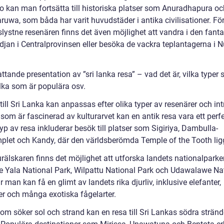
 kan man fortsätta till historiska platser som Anuradhapura oc
ruwa, som båda har varit huvudstäder i antika civilisationer. Fö
lystne resenären finns det även möjlighet att vandra i den fanta
djan i Centralprovinsen eller besöka de vackra teplantagerna i 
tande presentation av ”sri lanka resa” – vad det är, vilka typer
ilka som är populära osv.
till Sri Lanka kan anpassas efter olika typer av resenärer och in
som är fascinerad av kulturarvet kan en antik resa vara ett perfe
p av resa inkluderar besök till platser som Sigiriya, Dambulla-
mplet och Kandy, där den världsberömda Temple of the Tooth lig
rälskaren finns det möjlighet att utforska landets nationalparker
ve Yala National Park, Wilpattu National Park och Udawalawe Na
r man kan få en glimt av landets rika djurliv, inklusive elefanter,
er och många exotiska fågelarter.
om söker sol och strand kan en resa till Sri Lankas södra stränd