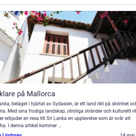
lare på Mallorca
anka, beläget i hjärtat av Sydasien, är ett land rikt på skönhet oc
ria. Med sina frodiga landskap, otroliga stränder och kulturellt r
er erbjuder en resa till Sri Lanka en upplevelse som är svår att
a. I denna artikel kommer ...
n Lindgren
14 maj