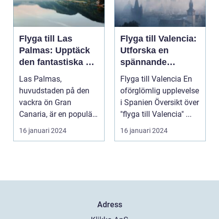
Flyga till Las
Flyga till Valencia:
Palmas: Upptäck
Utforska en
den fantastiska ön
spännande
Gran Canaria
destination
Las Palmas,
Flyga till Valencia En
huvudstaden på den
oförglömlig upplevelse
vackra ön Gran
i Spanien Översikt över
Canaria, är en populär
"flyga till Valencia" ...
resedestination för
16 januari 2024
16 januari 2024
privatperso...
Adress