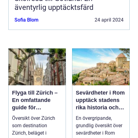
äventyrlig upptäcktsfärd
Sofia Blom
24 april 2024
Flyga till Zürich –
Sevärdheter i Rom
En omfattande
upptäck stadens
guide för
rika historia och
resenärer
kulturella skatter
Översikt över Zürich
En övergripande,
som destination
grundlig översikt över
Zürich, beläget i
sevärdheter i Rom