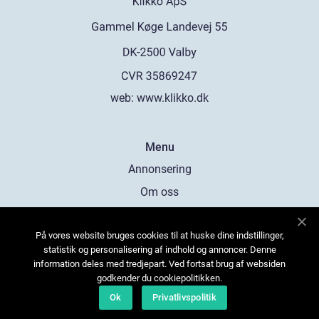
web:
www.klikko.dk
Menu
Annonsering
Om oss
Cookies
På vores website bruges cookies til at huske dine indstillinger,
Kontakta oss
statistik og personalisering af indhold og annoncer. Denne
Sitemap
information deles med tredjepart. Ved fortsat brug af websiden
godkender du cookiepolitikken.
Ok
Privatlivspolitik