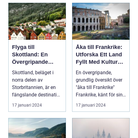
Flyga till
Åka till Frankrike:
Skottland: En
Utforska Ett Land
Övergripande
Fyllt Med Kultur
Översikt
och Skönhet
Skottland, beläget i
En övergripande,
norra delen av
grundlig översikt över
Storbritannien, är en
"åka till Frankrike"
fängslande destination
Frankrike, känt för sin
för turister världe...
rika historia,...
17 januari 2024
17 januari 2024