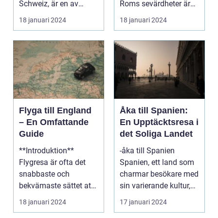
Schweiz, är en av
Roms sevärdheter är
Europas mest
känt över hela världe...
18 januari 2024
18 januari 2024
populära dest...
Flyga till England
Åka till Spanien:
– En Omfattande
En Upptäcktsresa i
Guide
det Soliga Landet
**Introduktion**
-åka till Spanien
Flygresa är ofta det
Spanien, ett land som
snabbaste och
charmar besökare med
bekvämaste sättet att
sin varierande kultur,
resa till England från
vackra stränder...
18 januari 2024
17 januari 2024
ol...