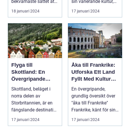
bekvämaste sättet att
sin varierande kultur,
resa till England från
vackra stränder...
18 januari 2024
17 januari 2024
ol...
Flyga till
Åka till Frankrike:
Skottland: En
Utforska Ett Land
Övergripande
Fyllt Med Kultur
Översikt
och Skönhet
Skottland, beläget i
En övergripande,
norra delen av
grundlig översikt över
Storbritannien, är en
"åka till Frankrike"
fängslande destination
Frankrike, känt för sin
för turister världe...
rika historia,...
17 januari 2024
17 januari 2024