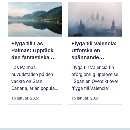
Flyga till Las
Flyga till Valencia:
Palmas: Upptäck
Utforska en
den fantastiska ön
spännande
Gran Canaria
destination
Las Palmas,
Flyga till Valencia En
huvudstaden på den
oförglömlig upplevelse
vackra ön Gran
i Spanien Översikt över
Canaria, är en populär
"flyga till Valencia" ...
resedestination för
16 januari 2024
16 januari 2024
privatperso...