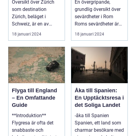
Översikt över Zürich
En övergripande,
som destination
grundlig översikt över
Zürich, beläget i
sevärdheter i Rom
Schweiz, är en av
Roms sevärdheter är
Europas mest
känt över hela världe...
18 januari 2024
18 januari 2024
populära dest...
Flyga till England
Åka till Spanien:
– En Omfattande
En Upptäcktsresa i
Guide
det Soliga Landet
**Introduktion**
-åka till Spanien
Flygresa är ofta det
Spanien, ett land som
snabbaste och
charmar besökare med