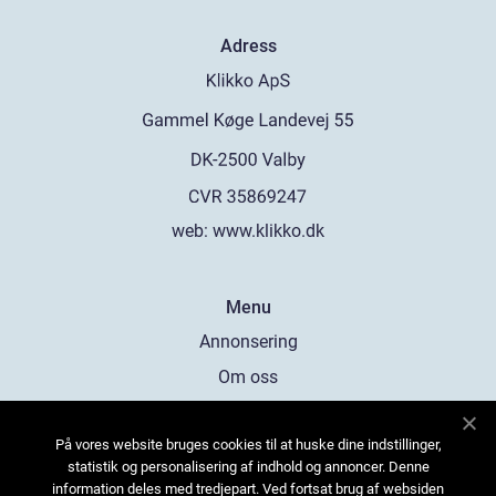
Adress
web:
www.klikko.dk
Menu
Annonsering
Om oss
Cookies
På vores website bruges cookies til at huske dine indstillinger,
Kontakta oss
statistik og personalisering af indhold og annoncer. Denne
Sitemap
information deles med tredjepart. Ved fortsat brug af websiden