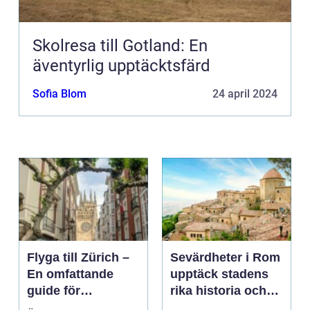
Skolresa till Gotland: En
äventyrlig upptäcktsfärd
Sofia Blom
24 april 2024
Flyga till Zürich –
Sevärdheter i Rom
En omfattande
upptäck stadens
guide för
rika historia och
resenärer
kulturella skatter