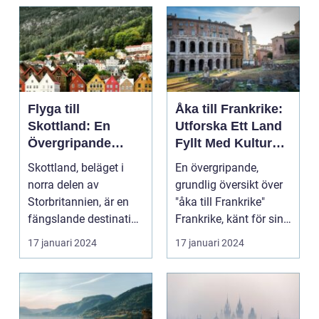
Flyga till
Åka till Frankrike:
Skottland: En
Utforska Ett Land
Övergripande
Fyllt Med Kultur
Översikt
och Skönhet
Skottland, beläget i
En övergripande,
norra delen av
grundlig översikt över
Storbritannien, är en
"åka till Frankrike"
fängslande destination
Frankrike, känt för sin
för turister världe...
rika historia,...
17 januari 2024
17 januari 2024