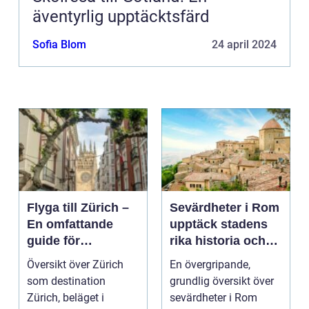
äventyrlig upptäcktsfärd
Sofia Blom
24 april 2024
Flyga till Zürich –
Sevärdheter i Rom
En omfattande
upptäck stadens
guide för
rika historia och
resenärer
kulturella skatter
Översikt över Zürich
En övergripande,
som destination
grundlig översikt över
Zürich, beläget i
sevärdheter i Rom