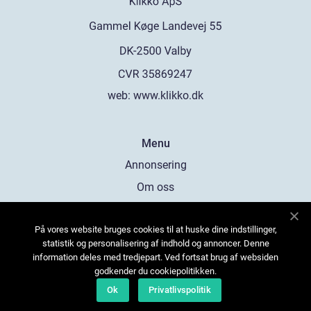
web:
www.klikko.dk
Menu
Annonsering
Om oss
Cookies
På vores website bruges cookies til at huske dine indstillinger,
Kontakta oss
statistik og personalisering af indhold og annoncer. Denne
Sitemap
information deles med tredjepart. Ved fortsat brug af websiden
godkender du cookiepolitikken.
Ok
Privatlivspolitik