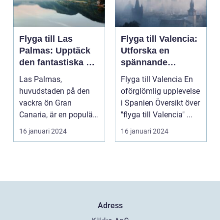
Flyga till Las
Flyga till Valencia:
Palmas: Upptäck
Utforska en
den fantastiska ön
spännande
Gran Canaria
destination
Las Palmas,
Flyga till Valencia En
huvudstaden på den
oförglömlig upplevelse
vackra ön Gran
i Spanien Översikt över
Canaria, är en populär
"flyga till Valencia" ...
resedestination för
16 januari 2024
16 januari 2024
privatperso...
Adress