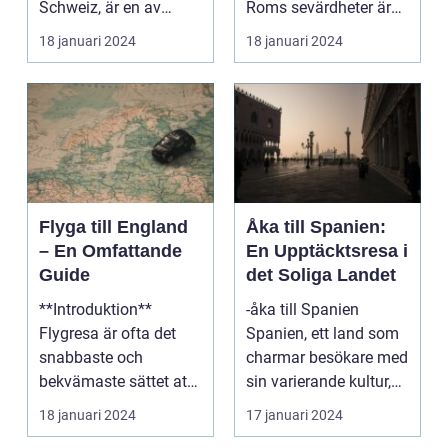
Schweiz, är en av
Roms sevärdheter är
Europas mest
känt över hela världe...
18 januari 2024
18 januari 2024
populära dest...
Flyga till England
Åka till Spanien:
– En Omfattande
En Upptäcktsresa i
Guide
det Soliga Landet
**Introduktion**
-åka till Spanien
Flygresa är ofta det
Spanien, ett land som
snabbaste och
charmar besökare med
bekvämaste sättet att
sin varierande kultur,
resa till England från
vackra stränder...
18 januari 2024
17 januari 2024
ol...