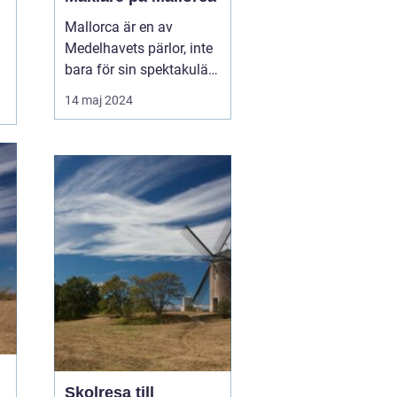
Mallorca är en av
Medelhavets pärlor, inte
bara för sin spektakulära
natur och vackra
14 maj 2024
stränder, utan också för
sina mångsidiga
möjligheter när det gäller
fastighetsinvesteringar.
Allt fler uppt...
Skolresa till