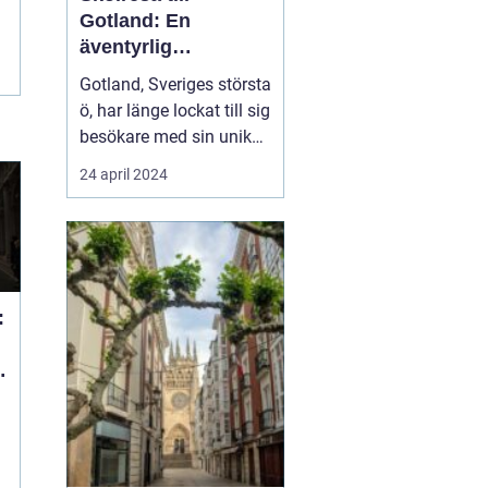
Gotland: En
äventyrlig
upptäcktsfärd
Gotland, Sveriges största
ö, har länge lockat till sig
besökare med sin unika
charm och historia. Från
24 april 2024
raukar och långa
stränder till medeltida
ruiner och en levande
kulturhistoria, erbjuder
Gotland en mångf...
: