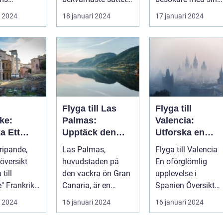
ter är känt
att resa till England
varierande kultur,
i 2024
18 januari 2024
17 januari 2024
 världe...
från ol...
vackra stränder...
Flyga till Las
Flyga till
ke:
Palmas:
Valencia:
a Ett
Upptäck den
Utforska en
yllt Med
fantastiska ön
spännande
ripande,
Las Palmas,
Flyga till Valencia
 och
Gran Canaria
destination
översikt
huvudstaden på
En oförglömlig
t
till
den vackra ön Gran
upplevelse i
ike,
Canaria, är en
Spanien Översikt
sin rika
populär
över "flyga till
i 2024
16 januari 2024
16 januari 2024
..
resedestination för
Valencia" ...
privatperso...