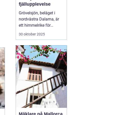
fjällupplevelse
Grövelsjön, beläget i
nordvästra Dalarna, är
ett himmelrike för
friluftsälskare och
30 oktober 2025
naturentusiaster.
Området är känt för sin
spektakulära fjällmiljö
och rikliga utbud av
aktivite...
Mäklare på Mallorca