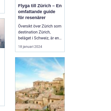
Flyga till Zürich – En
omfattande guide
för resenärer
Översikt över Zürich som
destination Zürich,
beläget i Schweiz, är en
av Europas mest
18 januari 2024
populära destinationer
för resenärer från hela
världen. Den här artikeln
ger en grundlig översikt
av möjligheterna att
flyga till Zürich, inklusive
olika flygtyper...