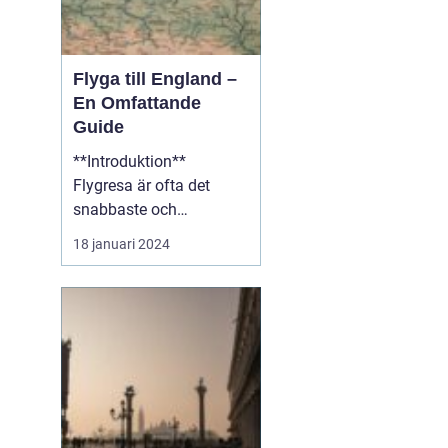
Flyga till England –
En Omfattande
Guide
**Introduktion**
Flygresa är ofta det
snabbaste och
bekvämaste sättet att
18 januari 2024
resa till England från
olika delar av världen.
Med ett brett utbud av
flygplatser och flygbolag
att välja mellan erbjuder
en flygresa till England
fantastiska möjligheter
att ...