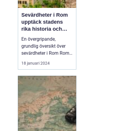
Sevärdheter i Rom
upptäck stadens
rika historia och
kulturella skatter
En övergripande,
grundlig översikt över
sevärdheter i Rom Roms
sevärdheter är känt över
18 januari 2024
hela världen och staden
anses vara en levande
skattkista av både
historia och kultur. Det är
en stad där moderna
byggnader står sida vid
sida med antika
ruinerna...