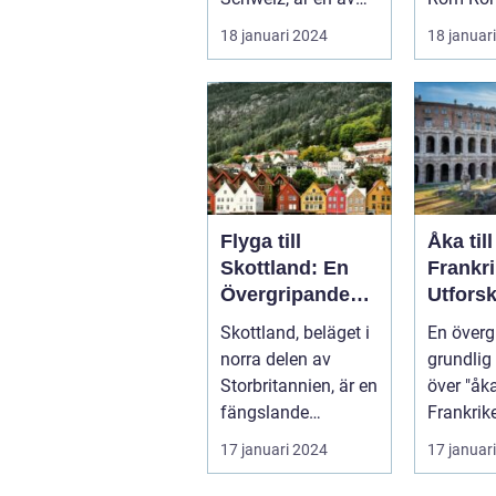
Europas mest
sevärdhe
18 januari 2024
18 januar
populära dest...
över hela
Flyga till
Åka till
Skottland: En
Frankri
Övergripande
Utforsk
Översikt
Land F
Skottland, beläget i
En överg
Kultur
norra delen av
grundlig 
Skönhe
Storbritannien, är en
över "åka 
fängslande
Frankrike" Frankr
destination för
känt för 
17 januari 2024
17 januar
turister världe...
historia,.