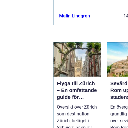
Malin Lindgren
1
Flyga till Zürich
Sevärdh
– En omfattande
Rom upptäck
guide för
stadens
resenärer
histori
Översikt över Zürich
En överg
kulture
som destination
grundlig 
skatter
Zürich, beläget i
över sevä
Schweiz, är en av
Rom Roms