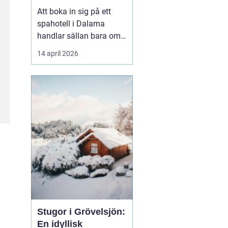
smakupplevelser i
Att boka in sig på ett
hjärtat av
spahotell i Dalarna
landskapet
handlar sällan bara om
ett varmt bad och en
14 april 2026
skön massage. För
många är det en chans
att trycka på paus, hitta
tillbaka till lugnet och
samtidigt njuta av mat,
natur och kultur i en av
Sveriges mest
stämnings...
Stugor i Grövelsjön:
En idyllisk