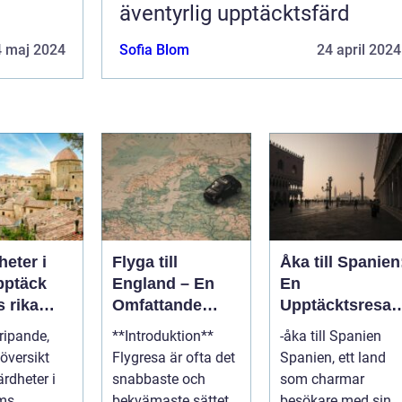
äventyrlig upptäcktsfärd
4 maj 2024
Sofia Blom
24 april 2024
eter i
Flyga till
Åka till Spanien
England – En
En
 rika
Omfattande
Upptäcktsresa i
a och
Guide
det Soliga
ripande,
**Introduktion**
-åka till Spanien
lla
Landet
översikt
Flygresa är ofta det
Spanien, ett land
rdheter i
snabbaste och
som charmar
bekvämaste sättet
besökare med sin