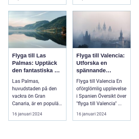
Flyga till Las
Flyga till Valencia:
Palmas: Upptäck
Utforska en
den fantastiska ön
spännande
Gran Canaria
destination
Las Palmas,
Flyga till Valencia En
huvudstaden på den
oförglömlig upplevelse
vackra ön Gran
i Spanien Översikt över
Canaria, är en populär
"flyga till Valencia" ...
resedestination för
16 januari 2024
16 januari 2024
privatperso...