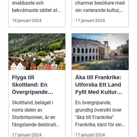
snabbaste och
charmar besökare med
bekvämaste sättet att
sin varierande kultur,
resa till England från
vackra stränder...
18 januari 2024
17 januari 2024
ol...
Flyga till
Åka till Frankrike:
Skottland: En
Utforska Ett Land
Övergripande
Fyllt Med Kultur
Översikt
och Skönhet
Skottland, beläget i
En övergripande,
norra delen av
grundlig översikt över
Storbritannien, är en
"åka till Frankrike"
fängslande destination
Frankrike, känt för sin
för turister världe...
rika historia,...
17 januari 2024
17 januari 2024