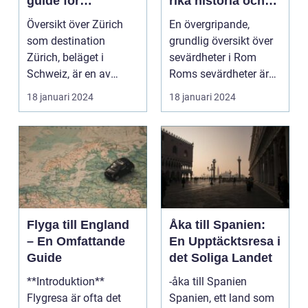
guide för
rika historia och
resenärer
kulturella skatter
Översikt över Zürich
En övergripande,
som destination
grundlig översikt över
Zürich, beläget i
sevärdheter i Rom
Schweiz, är en av
Roms sevärdheter är
Europas mest
känt över hela världe...
18 januari 2024
18 januari 2024
populära dest...
Flyga till England
Åka till Spanien:
– En Omfattande
En Upptäcktsresa i
Guide
det Soliga Landet
**Introduktion**
-åka till Spanien
Flygresa är ofta det
Spanien, ett land som