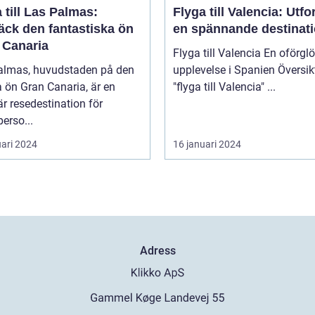
 till Las Palmas:
Flyga till Valencia: Utfo
äck den fantastiska ön
en spännande destinat
 Canaria
Flyga till Valencia En oförglömlig
almas, huvudstaden på den
upplevelse i Spanien Översikt över
 ön Gran Canaria, är en
"flyga till Valencia" ...
r resedestination för
perso...
uari 2024
16 januari 2024
Adress