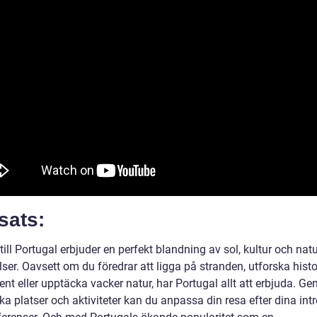
sats:
till Portugal erbjuder en perfekt blandning av sol, kultur och na
ser. Oavsett om du föredrar att ligga på stranden, utforska hist
t eller upptäcka vacker natur, har Portugal allt att erbjuda. Ge
ika platser och aktiviteter kan du anpassa din resa efter dina int