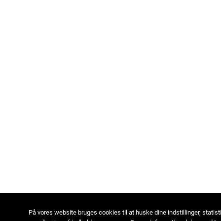
På vores website bruges cookies til at huske dine indstillinger, statist