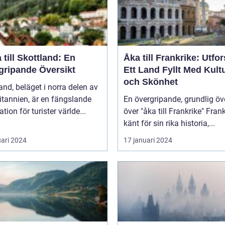
 till Skottland: En
Åka till Frankrike: Utfo
gripande Översikt
Ett Land Fyllt Med Kult
och Skönhet
and, beläget i norra delen av
itannien, är en fängslande
En övergripande, grundlig öv
ation för turister världe...
över "åka till Frankrike" Frankrike,
känt för sin rika historia,...
uari 2024
17 januari 2024