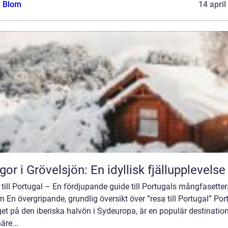
a Blom
14 april
gor i Grövelsjön: En idyllisk fjällupplevelse
till Portugal – En fördjupande guide till Portugals mångfasette
 En övergripande, grundlig översikt över ”resa till Portugal” Por
et på den iberiska halvön i Sydeuropa, är en populär destination
äre...