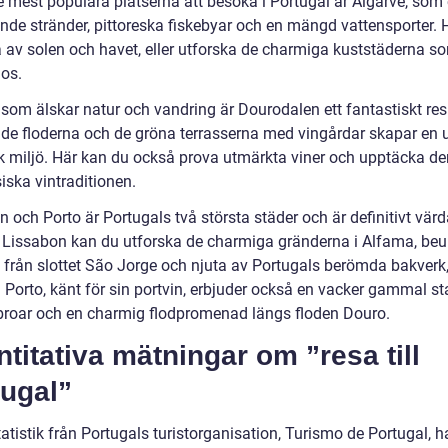
e mest populära platserna att besöka i Portugal är Algarve, som 
nde stränder, pittoreska fiskebyar och en mängd vattensporter. 
a av solen och havet, eller utforska de charmiga kuststäderna s
os.
 som älskar natur och vandring är Dourodalen ett fantastiskt re
nde floderna och de gröna terrasserna med vingårdar skapar en 
sk miljö. Här kan du också prova utmärkta viner och upptäcka de
iska vintraditionen.
 och Porto är Portugals två största städer och är definitivt värd
I Lissabon kan du utforska de charmiga gränderna i Alfama, be
n från slottet São Jorge och njuta av Portugals berömda bakverk,
 Porto, känt för sin portvin, erbjuder också en vacker gammal st
broar och en charmig flodpromenad längs floden Douro.
titativa mätningar om ”resa till
tugal”
tatistik från Portugals turistorganisation, Turismo de Portugal, h