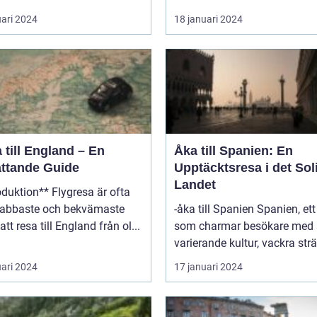
uari 2024
18 januari 2024
 till England – En
Åka till Spanien: En
ttande Guide
Upptäcktsresa i det Sol
Landet
on** Flygresa är ofta
nabbaste och bekvämaste
-åka till Spanien Spanien, ett land
att resa till England från ol...
som charmar besökare med 
varierande kultur, vackra strä
uari 2024
17 januari 2024