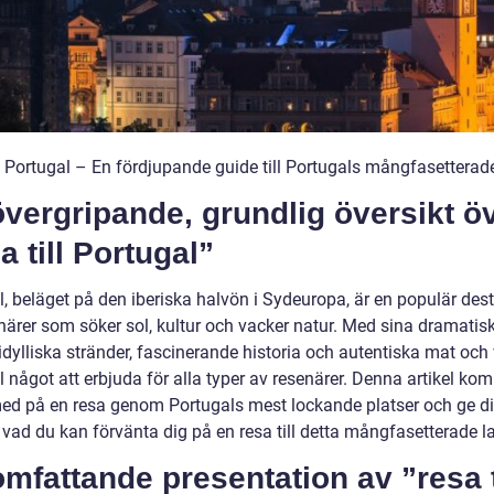
ll Portugal – En fördjupande guide till Portugals mångfasettera
vergripande, grundlig översikt ö
a till Portugal”
, beläget på den iberiska halvön i Sydeuropa, är en populär dest
enärer som söker sol, kultur och vacker natur. Med sina dramatis
 idylliska stränder, fascinerande historia och autentiska mat och 
 något att erbjuda för alla typer av resenärer. Denna artikel ko
med på en resa genom Portugals mest lockande platser och ge d
i vad du kan förvänta dig på en resa till detta mångfasetterade l
mfattande presentation av ”resa t