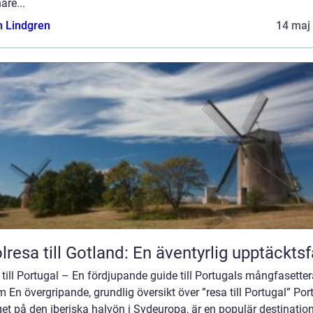
äre...
n Lindgren
14 maj
lresa till Gotland: En äventyrlig upptäckts
till Portugal – En fördjupande guide till Portugals mångfasette
 En övergripande, grundlig översikt över ”resa till Portugal” Por
et på den iberiska halvön i Sydeuropa, är en populär destination