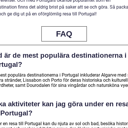
ferenser. Och med Portugals ökande popularitet som en
stination finns det aldrig brist på saker att se och göra. Så pack
ch ge dig ut på en oförglömlig resa till Portugal!
FAQ
 är de mest populära destinationerna i
rtugal?
est populära destinationerna i Portugal inkluderar Algarve med 
a stränder, Lissabon och Porto för deras historiska och kulturel
rdheter, samt Dourodalen för sina vingårdar och natursköna vyer
ka aktiviteter kan jag göra under en res
l Portugal?
 en resa till Portugal kan du njuta av sol och bad, besöka histo