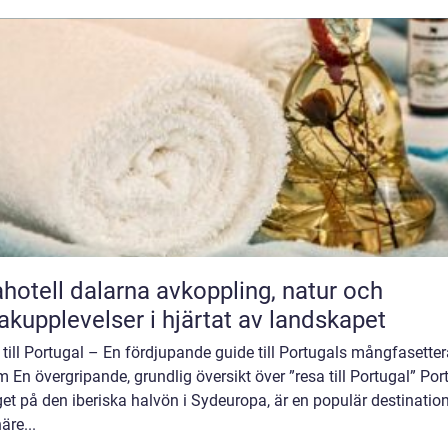
ll dalarna avkoppling, natur och
kupplevelser i hjärtat av landskapet
till Portugal – En fördjupande guide till Portugals mångfasette
 En övergripande, grundlig översikt över ”resa till Portugal” Por
et på den iberiska halvön i Sydeuropa, är en populär destination
äre...