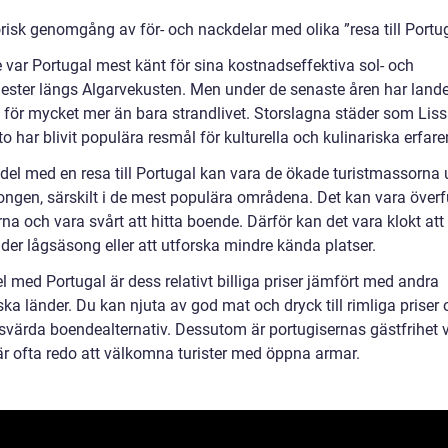
orisk genomgång av för- och nackdelar med olika ”resa till Portu
e var Portugal mest känt för sina kostnadseffektiva sol- och
ster längs Algarvekusten. Men under de senaste åren har landet
t för mycket mer än bara strandlivet. Storslagna städer som Lis
o har blivit populära resmål för kulturella och kulinariska erfare
del med en resa till Portugal kan vara de ökade turistmassorna 
ngen, särskilt i de mest populära områdena. Det kan vara överfu
na och vara svårt att hitta boende. Därför kan det vara klokt att
der lågsäsong eller att utforska mindre kända platser.
l med Portugal är dess relativt billiga priser jämfört med andra
ka länder. Du kan njuta av god mat och dryck till rimliga priser
risvärda boendealternativ. Dessutom är portugisernas gästfrihet
är ofta redo att välkomna turister med öppna armar.