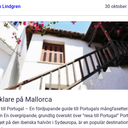
n Lindgren
30 oktober
lare på Mallorca
till Portugal – En fördjupande guide till Portugals mångfasette
 En övergripande, grundlig översikt över ”resa till Portugal” Por
et på den iberiska halvön i Sydeuropa, är en populär destination