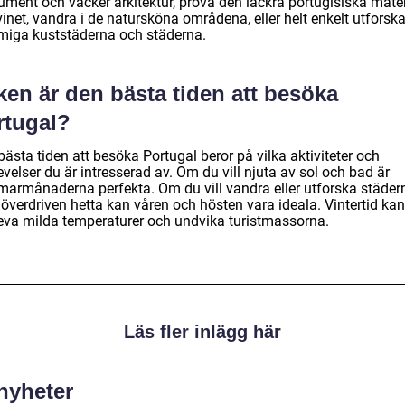
ment och vacker arkitektur, prova den läckra portugisiska mate
inet, vandra i de natursköna områdena, eller helt enkelt utforsk
miga kuststäderna och städerna.
ken är den bästa tiden att besöka
rtugal?
ästa tiden att besöka Portugal beror på vilka aktiviteter och
velser du är intresserad av. Om du vill njuta av sol och bad är
armånaderna perfekta. Om du vill vandra eller utforska städer
 överdriven hetta kan våren och hösten vara ideala. Vintertid ka
eva milda temperaturer och undvika turistmassorna.
Läs fler inlägg här
 nyheter