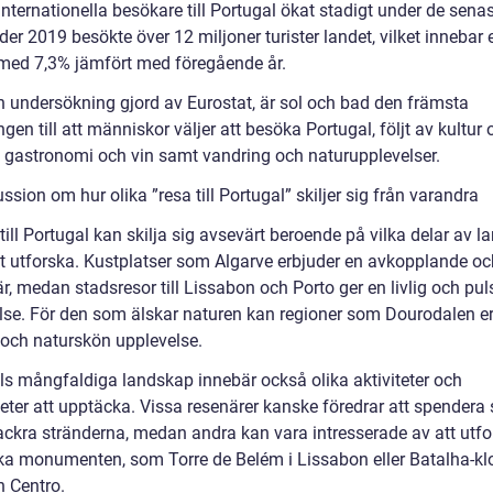
internationella besökare till Portugal ökat stadigt under de senas
er 2019 besökte över 12 miljoner turister landet, vilket innebar 
med 7,3% jämfört med föregående år.
en undersökning gjord av Eurostat, är sol och bad den främsta
gen till att människor väljer att besöka Portugal, följt av kultur 
a, gastronomi och vin samt vandring och naturupplevelser.
ssion om hur olika ”resa till Portugal” skiljer sig från varandra
till Portugal kan skilja sig avsevärt beroende på vilka delar av l
att utforska. Kustplatser som Algarve erbjuder en avkopplande oc
r, medan stadsresor till Lissabon och Porto ger en livlig och pu
lse. För den som älskar naturen kan regioner som Dourodalen e
 och naturskön upplevelse.
ls mångfaldiga landskap innebär också olika aktiviteter och
ter att upptäcka. Vissa resenärer kanske föredrar att spendera s
ackra stränderna, medan andra kan vara intresserade av att utfo
ska monumenten, som Torre de Belém i Lissabon eller Batalha-klo
n Centro.