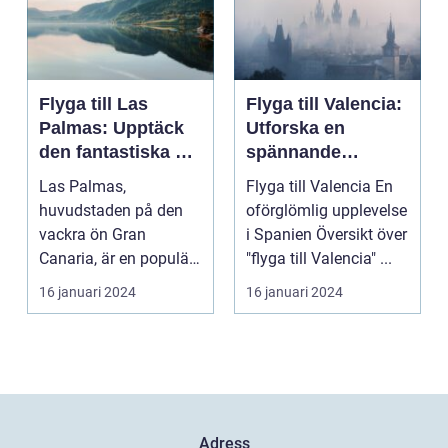
Flyga till Las
Flyga till Valencia:
Palmas: Upptäck
Utforska en
den fantastiska ön
spännande
Gran Canaria
destination
Las Palmas,
Flyga till Valencia En
huvudstaden på den
oförglömlig upplevelse
vackra ön Gran
i Spanien Översikt över
Canaria, är en populär
"flyga till Valencia" ...
resedestination för
16 januari 2024
16 januari 2024
privatperso...
Adress