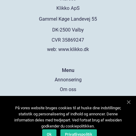
web:
www.klikko.dk
Menu
Annonsering
Om oss
Cookies
På vores website bruges cookies til at huske dine indstillinger,
Kontakta oss
statistik og personalisering af indhold og annoncer. Denne
Sitemap
information deles med tredjepart. Ved fortsat brug af websiden
godkender du cookiepolitikken.
Ok
Privatlivspolitik