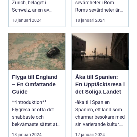
Zürich, beläget i
sevärdheter i Rom
Schweiz, är en av
Roms sevärdheter är
Europas mest
känt över hela världe...
18 januari 2024
18 januari 2024
populära dest...
Flyga till England
Åka till Spanien:
– En Omfattande
En Upptäcktsresa i
Guide
det Soliga Landet
**Introduktion**
-åka till Spanien
Flygresa är ofta det
Spanien, ett land som
snabbaste och
charmar besökare med
bekvämaste sättet att
sin varierande kultur,
resa till England från
vackra stränder...
18 januari 2024
17 januari 2024