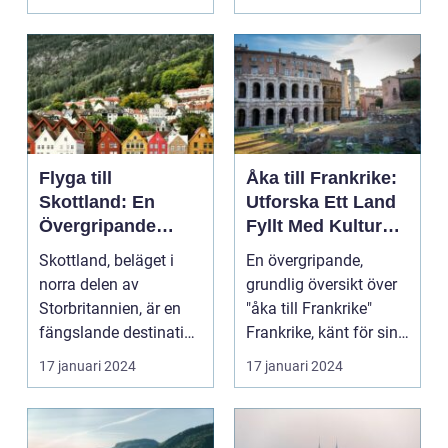
ol...
Flyga till
Åka till Frankrike:
Skottland: En
Utforska Ett Land
Övergripande
Fyllt Med Kultur
Översikt
och Skönhet
Skottland, beläget i
En övergripande,
norra delen av
grundlig översikt över
Storbritannien, är en
"åka till Frankrike"
fängslande destination
Frankrike, känt för sin
för turister världe...
rika historia,...
17 januari 2024
17 januari 2024