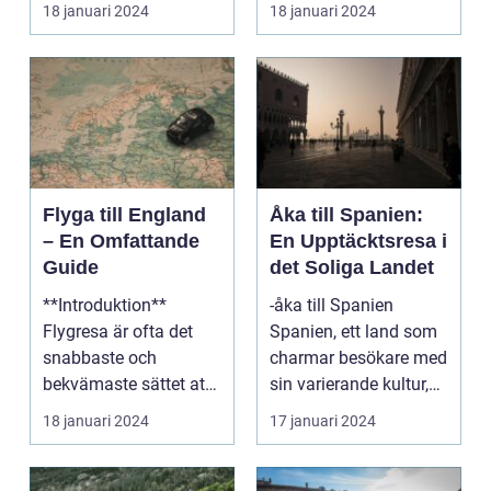
Europas mest
känt över hela världe...
18 januari 2024
18 januari 2024
populära dest...
Flyga till England
Åka till Spanien:
– En Omfattande
En Upptäcktsresa i
Guide
det Soliga Landet
**Introduktion**
-åka till Spanien
Flygresa är ofta det
Spanien, ett land som
snabbaste och
charmar besökare med
bekvämaste sättet att
sin varierande kultur,
resa till England från
vackra stränder...
18 januari 2024
17 januari 2024
ol...