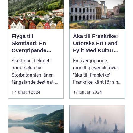
Flyga till
Åka till Frankrike:
Skottland: En
Utforska Ett Land
Övergripande
Fyllt Med Kultur
Översikt
och Skönhet
Skottland, beläget i
En övergripande,
norra delen av
grundlig översikt över
Storbritannien, är en
"åka till Frankrike"
fängslande destination
Frankrike, känt för sin
för turister världe...
rika historia,...
17 januari 2024
17 januari 2024