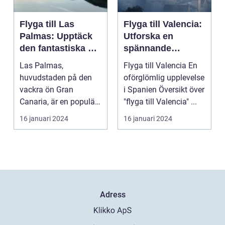
Flyga till Las
Flyga till Valencia:
Palmas: Upptäck
Utforska en
den fantastiska ön
spännande
Gran Canaria
destination
Las Palmas,
Flyga till Valencia En
huvudstaden på den
oförglömlig upplevelse
vackra ön Gran
i Spanien Översikt över
Canaria, är en populär
"flyga till Valencia" ...
resedestination för
16 januari 2024
16 januari 2024
privatperso...
Adress