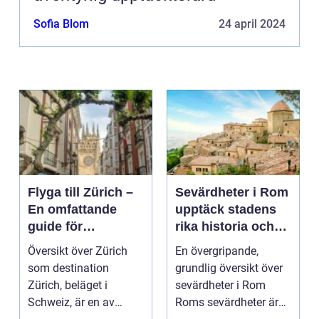
Sofia Blom
24 april 2024
Flyga till Zürich –
Sevärdheter i Rom
En omfattande
upptäck stadens
guide för
rika historia och
resenärer
kulturella skatter
Översikt över Zürich
En övergripande,
som destination
grundlig översikt över
Zürich, beläget i
sevärdheter i Rom
Schweiz, är en av
Roms sevärdheter är