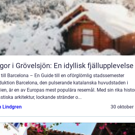
gor i Grövelsjön: En idyllisk fjällupplevelse
till Barcelona – En Guide till en oförglömlig stadssemester
oduktion Barcelona, den pulserande katalanska huvudstaden i
en, är en av Europas mest populära resemål. Med sin rika histor
stiska arkitektur, lockande stränder o...
n Lindgren
30 oktober