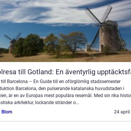
lresa till Gotland: En äventyrlig upptäckts
till Barcelona – En Guide till en oförglömlig stadssemester
oduktion Barcelona, den pulserande katalanska huvudstaden i
en, är en av Europas mest populära resemål. Med sin rika histor
stiska arkitektur, lockande stränder o...
a Blom
24 april