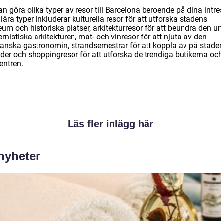
n göra olika typer av resor till Barcelona beroende på dina intre
ära typer inkluderar kulturella resor för att utforska stadens
um och historiska platser, arkitekturresor för att beundra den u
nistiska arkitekturen, mat- och vinresor för att njuta av den
lanska gastronomin, strandsemestrar för att koppla av på stade
nder och shoppingresor för att utforska de trendiga butikerna oc
entren.
Läs fler inlägg här
 nyheter