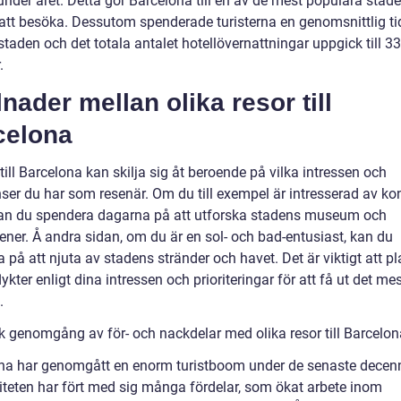
nder året. Detta gör Barcelona till en av de mest populära städe
att besöka. Dessutom spenderade turisterna en genomsnittlig ti
 staden och det totala antalet hotellövernattningar uppgick till 33
.
lnader mellan olika resor till
celona
till Barcelona kan skilja sig åt beroende på vilka intressen och
nser du har som resenär. Om du till exempel är intresserad av ko
kan du spendera dagarna på att utforska stadens museum och
ener. Å andra sidan, om du är en sol- och bad-entusiast, kan du
 på att njuta av stadens stränder och havet. Det är viktigt att p
lykter enligt dina intressen och prioriteringar för att få ut det me
.
sk genomgång av för- och nackdelar med olika resor till Barcelon
na har genomgått en enorm turistboom under de senaste decenn
iteten har fört med sig många fördelar, som ökat arbete inom