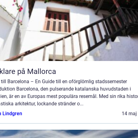
lare på Mallorca
till Barcelona – En Guide till en oförglömlig stadssemester
oduktion Barcelona, den pulserande katalanska huvudstaden i
en, är en av Europas mest populära resemål. Med sin rika histor
stiska arkitektur, lockande stränder o...
n Lindgren
14 maj