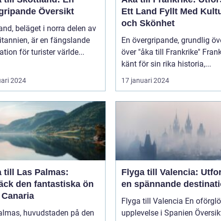
gripande Översikt
Ett Land Fyllt Med Kult
och Skönhet
and, beläget i norra delen av
itannien, är en fängslande
En övergripande, grundlig öv
ation för turister världe...
över "åka till Frankrike" Frankrike,
känt för sin rika historia,...
uari 2024
17 januari 2024
 till Las Palmas:
Flyga till Valencia: Utfo
äck den fantastiska ön
en spännande destinat
 Canaria
Flyga till Valencia En oförglömlig
almas, huvudstaden på den
upplevelse i Spanien Översikt över