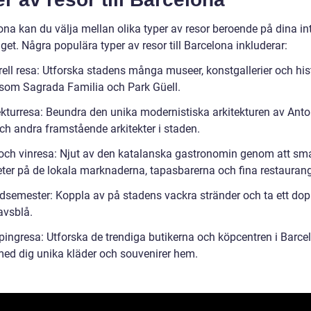
ona kan du välja mellan olika typer av resor beroende på dina in
et. Några populära typer av resor till Barcelona inkluderar:
rell resa: Utforska stadens många museer, konstgallerier och his
, som Sagrada Familia och Park Güell.
tekturresa: Beundra den unika modernistiska arkitekturen av Anto
ch andra framstående arkitekter i staden.
 och vinresa: Njut av den katalanska gastronomin genom att sm
eter på de lokala marknaderna, tapasbarerna och fina restauran
ndsemester: Koppla av på stadens vackra stränder och ta ett dopp
vsblå.
pingresa: Utforska de trendiga butikerna och köpcentren i Barce
med dig unika kläder och souvenirer hem.