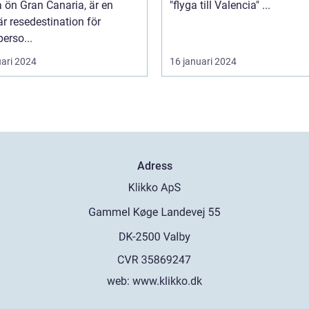
 ön Gran Canaria, är en
"flyga till Valencia" ...
r resedestination för
perso...
uari 2024
16 januari 2024
Adress
web:
www.klikko.dk