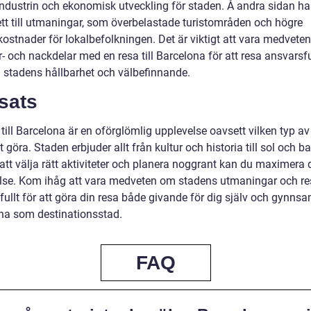
ndustrin och ekonomisk utveckling för staden. Å andra sidan ha
ett till utmaningar, som överbelastade turistområden och högre
ostnader för lokalbefolkningen. Det är viktigt att vara medvete
- och nackdelar med en resa till Barcelona för att resa ansvarsfu
ll stadens hållbarhet och välbefinnande.
sats
 till Barcelona är en oförglömlig upplevelse oavsett vilken typ av
tt göra. Staden erbjuder allt från kultur och historia till sol och b
tt välja rätt aktiviteter och planera noggrant kan du maximera 
lse. Kom ihåg att vara medveten om stadens utmaningar och re
ullt för att göra din resa både givande för dig själv och gynnsa
na som destinationsstad.
FAQ