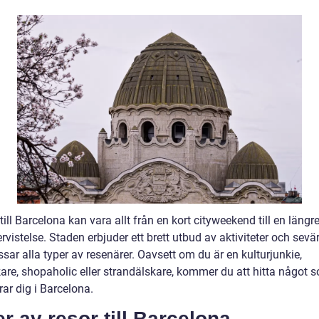
till Barcelona kan vara allt från en kort cityweekend till en längr
vistelse. Staden erbjuder ett brett utbud av aktiviteter och sevä
ar alla typer av resenärer. Oavsett om du är en kulturjunkie,
are, shopaholic eller strandälskare, kommer du att hitta något 
rar dig i Barcelona.
r av resor till Barcelona