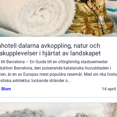
ll dalarna avkoppling, natur och
kupplevelser i hjärtat av landskapet
till Barcelona – En Guide till en oförglömlig stadssemester
oduktion Barcelona, den pulserande katalanska huvudstaden i
en, är en av Europas mest populära resemål. Med sin rika histor
stiska arkitektur, lockande stränder o...
a Blom
14 april