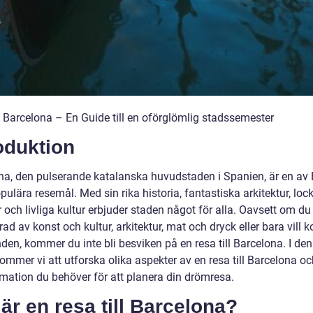
l Barcelona – En Guide till en oförglömlig stadssemester
oduktion
na, den pulserande katalanska huvudstaden i Spanien, är en av
ulära resemål. Med sin rika historia, fantastiska arkitektur, lo
 och livliga kultur erbjuder staden något för alla. Oavsett om du
rad av konst och kultur, arkitektur, mat och dryck eller bara vill 
den, kommer du inte bli besviken på en resa till Barcelona. I de
kommer vi att utforska olika aspekter av en resa till Barcelona oc
rmation du behöver för att planera din drömresa.
är en resa till Barcelona?