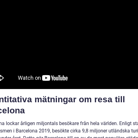
titativa mätningar om resa till
celona
a lockar årligen miljontals besökare från hela världen. Enligt sta
ismen i Barcelona 2019, besökte cirka 9,8 miljoner utländska turi