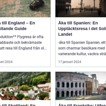
 till England – En
Åka till Spanien: En
ttande Guide
Upptäcktsresa i det Sol
Landet
on** Flygresa är ofta
nabbaste och bekvämaste
-åka till Spanien Spanien, ett land
att resa till England från ol...
som charmar besökare med 
varierande kultur, vackra strä
uari 2024
17 januari 2024
 till Skottland: En
Åka till Frankrike: Utfo