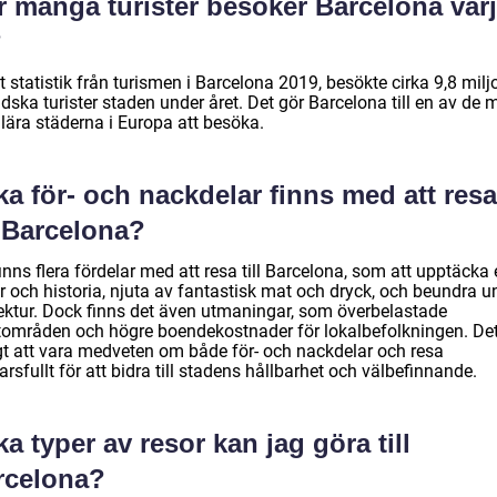
r många turister besöker Barcelona var
?
t statistik från turismen i Barcelona 2019, besökte cirka 9,8 milj
dska turister staden under året. Det gör Barcelona till en av de 
lära städerna i Europa att besöka.
ka för- och nackdelar finns med att resa
l Barcelona?
inns flera fördelar med att resa till Barcelona, som att upptäcka 
r och historia, njuta av fantastisk mat och dryck, och beundra u
tektur. Dock finns det även utmaningar, som överbelastade
stområden och högre boendekostnader för lokalbefolkningen. Det
igt att vara medveten om både för- och nackdelar och resa
rsfullt för att bidra till stadens hållbarhet och välbefinnande.
ka typer av resor kan jag göra till
rcelona?