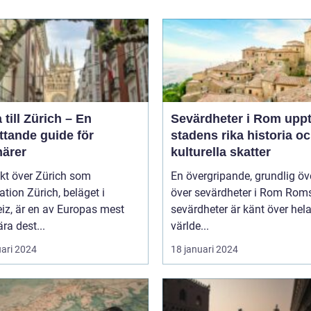
 till Zürich – En
Sevärdheter i Rom upptäck
ttande guide för
stadens rika historia o
närer
kulturella skatter
kt över Zürich som
En övergripande, grundlig öv
ich, beläget i
över sevärdheter i Rom Roms
iz, är en av Europas mest
sevärdheter är känt över hel
ra dest...
världe...
uari 2024
18 januari 2024