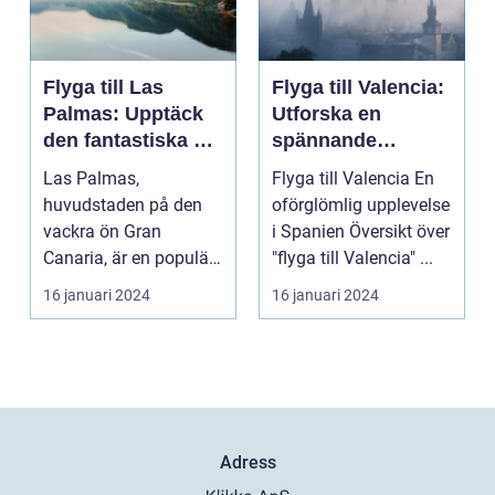
Flyga till Las
Flyga till Valencia:
Palmas: Upptäck
Utforska en
den fantastiska ön
spännande
Gran Canaria
destination
Las Palmas,
Flyga till Valencia En
huvudstaden på den
oförglömlig upplevelse
vackra ön Gran
i Spanien Översikt över
Canaria, är en populär
"flyga till Valencia" ...
resedestination för
16 januari 2024
16 januari 2024
privatperso...
Adress