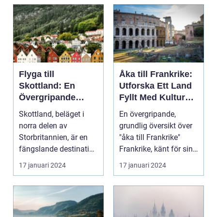
Flyga till
Åka till Frankrike:
Skottland: En
Utforska Ett Land
Övergripande
Fyllt Med Kultur
Översikt
och Skönhet
Skottland, beläget i
En övergripande,
norra delen av
grundlig översikt över
Storbritannien, är en
"åka till Frankrike"
fängslande destination
Frankrike, känt för sin
för turister världe...
rika historia,...
17 januari 2024
17 januari 2024