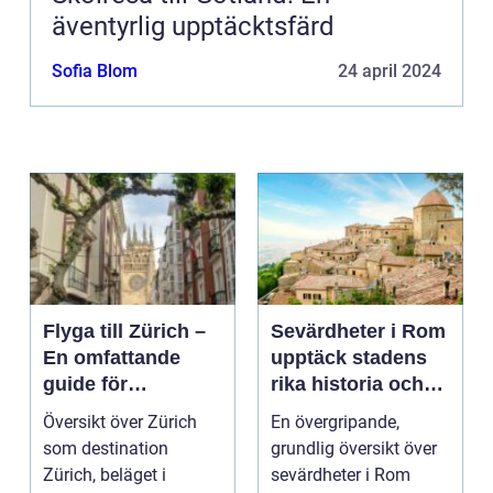
äventyrlig upptäcktsfärd
Sofia Blom
24 april 2024
Flyga till Zürich –
Sevärdheter i Rom
En omfattande
upptäck stadens
guide för
rika historia och
resenärer
kulturella skatter
Översikt över Zürich
En övergripande,
som destination
grundlig översikt över
Zürich, beläget i
sevärdheter i Rom