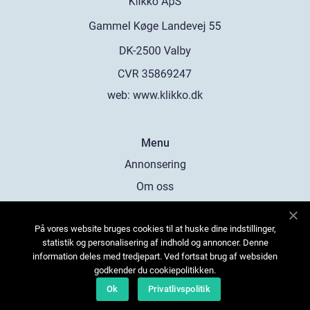
web:
www.klikko.dk
Menu
Annonsering
Om oss
Cookies
På vores website bruges cookies til at huske dine indstillinger,
Kontakta oss
statistik og personalisering af indhold og annoncer. Denne
Sitemap
information deles med tredjepart. Ved fortsat brug af websiden
godkender du cookiepolitikken.
Ok
Privatlivspolitik