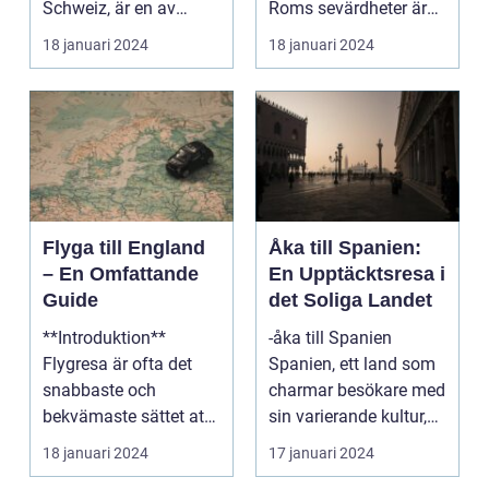
Schweiz, är en av
Roms sevärdheter är
Europas mest
känt över hela världe...
18 januari 2024
18 januari 2024
populära dest...
Flyga till England
Åka till Spanien:
– En Omfattande
En Upptäcktsresa i
Guide
det Soliga Landet
**Introduktion**
-åka till Spanien
Flygresa är ofta det
Spanien, ett land som
snabbaste och
charmar besökare med
bekvämaste sättet att
sin varierande kultur,
resa till England från
vackra stränder...
18 januari 2024
17 januari 2024
ol...