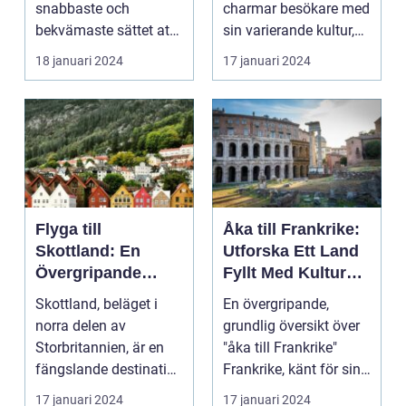
snabbaste och
charmar besökare med
bekvämaste sättet att
sin varierande kultur,
resa till England från
vackra stränder...
18 januari 2024
17 januari 2024
ol...
Flyga till
Åka till Frankrike:
Skottland: En
Utforska Ett Land
Övergripande
Fyllt Med Kultur
Översikt
och Skönhet
Skottland, beläget i
En övergripande,
norra delen av
grundlig översikt över
Storbritannien, är en
"åka till Frankrike"
fängslande destination
Frankrike, känt för sin
för turister världe...
rika historia,...
17 januari 2024
17 januari 2024