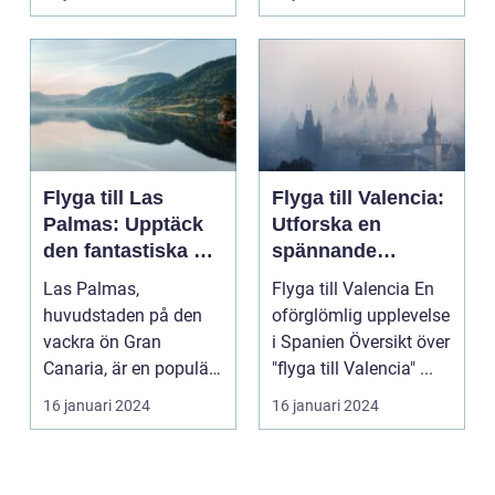
Flyga till Las
Flyga till Valencia:
Palmas: Upptäck
Utforska en
den fantastiska ön
spännande
Gran Canaria
destination
Las Palmas,
Flyga till Valencia En
huvudstaden på den
oförglömlig upplevelse
vackra ön Gran
i Spanien Översikt över
Canaria, är en populär
"flyga till Valencia" ...
resedestination för
16 januari 2024
16 januari 2024
privatperso...