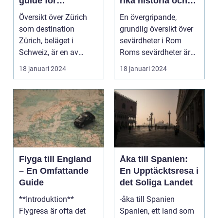
guide för
rika historia och
resenärer
kulturella skatter
Översikt över Zürich
En övergripande,
som destination
grundlig översikt över
Zürich, beläget i
sevärdheter i Rom
Schweiz, är en av
Roms sevärdheter är
Europas mest
känt över hela världe...
18 januari 2024
18 januari 2024
populära dest...
Flyga till England
Åka till Spanien:
– En Omfattande
En Upptäcktsresa i
Guide
det Soliga Landet
**Introduktion**
-åka till Spanien
Flygresa är ofta det
Spanien, ett land som