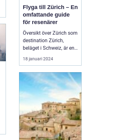
Flyga till Zürich – En
omfattande guide
för resenärer
Översikt över Zürich som
destination Zürich,
beläget i Schweiz, är en
av Europas mest
18 januari 2024
populära destinationer
för resenärer från hela
världen. Den här artikeln
ger en grundlig översikt
av möjligheterna att
flyga till Zürich, inklusive
olika flygtyper...