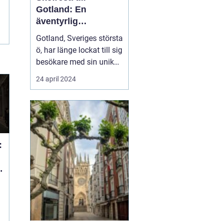
Gotland: En
äventyrlig
upptäcktsfärd
Gotland, Sveriges största
ö, har länge lockat till sig
besökare med sin unika
charm och historia. Från
24 april 2024
raukar och långa
stränder till medeltida
ruiner och en levande
kulturhistoria, erbjuder
Gotland en mångf...
: