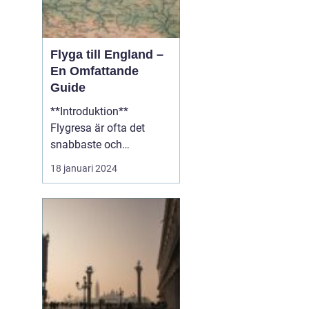
Flyga till England –
En Omfattande
Guide
**Introduktion**
Flygresa är ofta det
snabbaste och
bekvämaste sättet att
18 januari 2024
resa till England från
olika delar av världen.
Med ett brett utbud av
flygplatser och flygbolag
att välja mellan erbjuder
en flygresa till England
fantastiska möjligheter
att ...