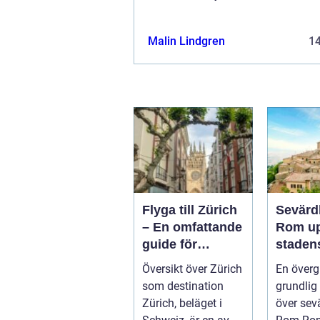
Malin Lindgren
1
Flyga till Zürich
Sevärdh
– En omfattande
Rom upptäck
guide för
stadens
resenärer
histori
Översikt över Zürich
En överg
kulture
som destination
grundlig 
skatter
Zürich, beläget i
över sevä