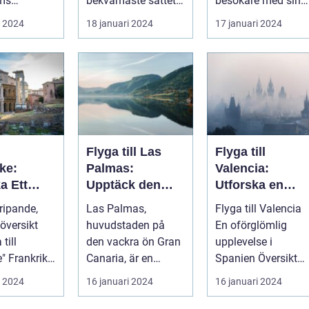
bekvämaste sättet
besökare med sin
ter är känt
att resa till England
varierande kultur,
i 2024
18 januari 2024
17 januari 2024
 världe...
från ol...
vackra stränder...
Flyga till Las
Flyga till
ke:
Palmas:
Valencia:
a Ett
Upptäck den
Utforska en
yllt Med
fantastiska ön
spännande
ripande,
Las Palmas,
Flyga till Valencia
 och
Gran Canaria
destination
översikt
huvudstaden på
En oförglömlig
t
till
den vackra ön Gran
upplevelse i
ike,
Canaria, är en
Spanien Översikt
sin rika
populär
över "flyga till
i 2024
16 januari 2024
16 januari 2024
..
resedestination för
Valencia" ...
privatperso...