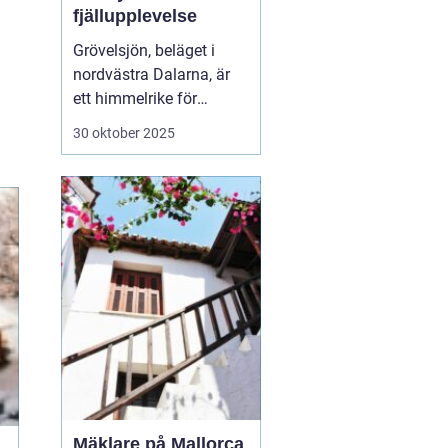
fjällupplevelse
Grövelsjön, beläget i
nordvästra Dalarna, är
ett himmelrike för
friluftsälskare och
30 oktober 2025
naturentusiaster.
Området är känt för sin
spektakulära fjällmiljö
och rikliga utbud av
aktivite...
Mäklare på Mallorca