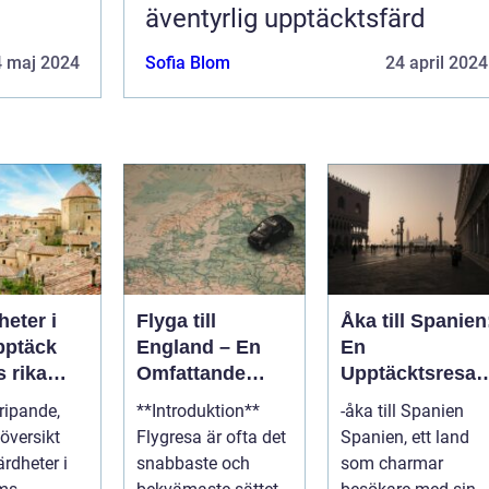
äventyrlig upptäcktsfärd
4 maj 2024
Sofia Blom
24 april 2024
eter i
Flyga till
Åka till Spanien
England – En
En
 rika
Omfattande
Upptäcktsresa i
a och
Guide
det Soliga
ripande,
**Introduktion**
-åka till Spanien
lla
Landet
översikt
Flygresa är ofta det
Spanien, ett land
rdheter i
snabbaste och
som charmar