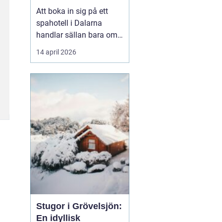
smakupplevelser i
Att boka in sig på ett
hjärtat av
spahotell i Dalarna
landskapet
handlar sällan bara om
ett varmt bad och en
14 april 2026
skön massage. För
många är det en chans
att trycka på paus, hitta
tillbaka till lugnet och
samtidigt njuta av mat,
natur och kultur i en av
Sveriges mest
stämnings...
Stugor i Grövelsjön:
En idyllisk