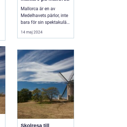
Mallorca är en av
Medelhavets pärlor, inte
bara för sin spektakulära
natur och vackra
14 maj 2024
stränder, utan också för
sina mångsidiga
möjligheter när det gäller
fastighetsinvesteringar.
Allt fler uppt...
Skolresa till