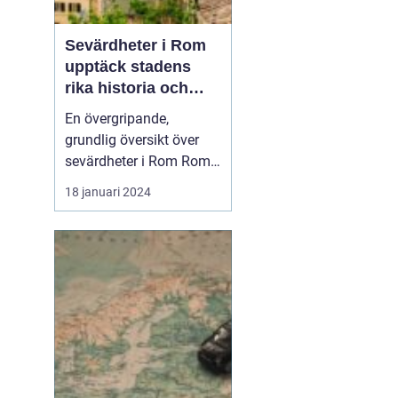
Sevärdheter i Rom
upptäck stadens
rika historia och
kulturella skatter
En övergripande,
grundlig översikt över
sevärdheter i Rom Roms
sevärdheter är känt över
18 januari 2024
hela världen och staden
anses vara en levande
skattkista av både
historia och kultur. Det är
en stad där moderna
byggnader står sida vid
sida med antika
ruinerna...