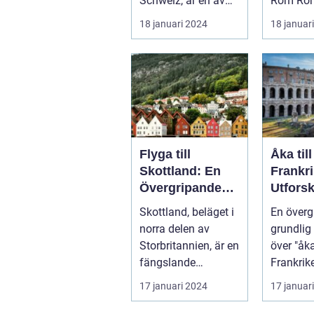
Schweiz, är en av
Rom Roms
Europas mest
sevärdhe
18 januari 2024
18 januar
populära dest...
över hela
Flyga till
Åka till
Skottland: En
Frankri
Övergripande
Utforsk
Översikt
Land F
Skottland, beläget i
En överg
Kultur
norra delen av
grundlig 
Skönhe
Storbritannien, är en
över "åka 
fängslande
Frankrike" Frankr
destination för
känt för 
17 januari 2024
17 januar
turister världe...
historia,.