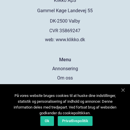
web:
www.klikko.dk
Menu
Annonsering
Om oss
Cookies
På vores website bruges cookies til at huske dine indstillinger,
Kontakta oss
statistik og personalisering af indhold og annoncer. Denne
Sitemap
information deles med tredjepart. Ved fortsat brug af websiden
godkender du cookiepolitikken.
Ok
Privatlivspolitik