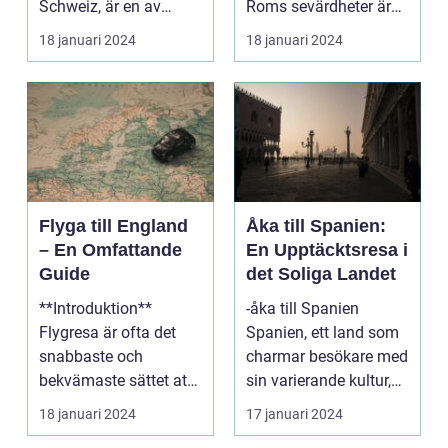
Schweiz, är en av
Roms sevärdheter är
Europas mest
känt över hela världe...
18 januari 2024
18 januari 2024
populära dest...
Flyga till England
Åka till Spanien:
– En Omfattande
En Upptäcktsresa i
Guide
det Soliga Landet
**Introduktion**
-åka till Spanien
Flygresa är ofta det
Spanien, ett land som
snabbaste och
charmar besökare med
bekvämaste sättet att
sin varierande kultur,
resa till England från
vackra stränder...
18 januari 2024
17 januari 2024
ol...