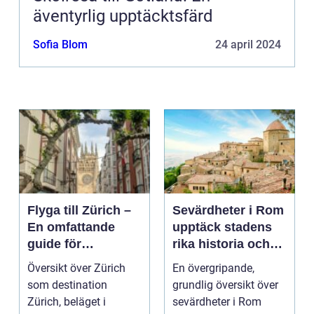
äventyrlig upptäcktsfärd
Sofia Blom
24 april 2024
Flyga till Zürich –
Sevärdheter i Rom
En omfattande
upptäck stadens
guide för
rika historia och
resenärer
kulturella skatter
Översikt över Zürich
En övergripande,
som destination
grundlig översikt över
Zürich, beläget i
sevärdheter i Rom