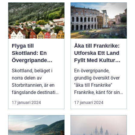
Flyga till
Åka till Frankrike:
Skottland: En
Utforska Ett Land
Övergripande
Fyllt Med Kultur
Översikt
och Skönhet
Skottland, beläget i
En övergripande,
norra delen av
grundlig översikt över
Storbritannien, är en
"åka till Frankrike"
fängslande destination
Frankrike, känt för sin
för turister världe...
rika historia,...
17 januari 2024
17 januari 2024