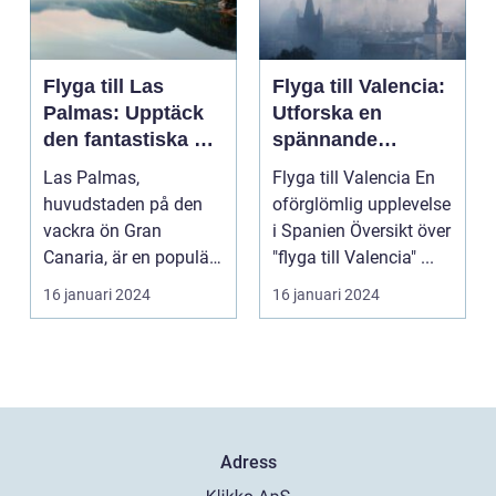
Flyga till Las
Flyga till Valencia:
Palmas: Upptäck
Utforska en
den fantastiska ön
spännande
Gran Canaria
destination
Las Palmas,
Flyga till Valencia En
huvudstaden på den
oförglömlig upplevelse
vackra ön Gran
i Spanien Översikt över
Canaria, är en populär
"flyga till Valencia" ...
resedestination för
16 januari 2024
16 januari 2024
privatperso...
Adress