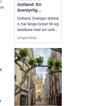
n
Gotland: En
ära
äventyrlig
upptäcktsfärd
Gotland, Sveriges största
ö, har länge lockat till sig
besökare med sin unika
charm och historia. Från
24 april 2024
raukar och långa
stränder till medeltida
ruiner och en levande
kulturhistoria, erbjuder
Gotland en mångf...
på
”