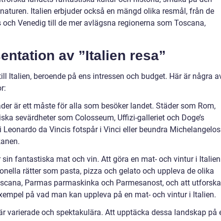
aturen. Italien erbjuder också en mängd olika resmål, från de
 och Venedig till de mer avlägsna regionerna som Toscana,
ntation av ”Italien resa”
ill Italien, beroende på ens intressen och budget. Här är några a
r:
täder är ett måste för alla som besöker landet. Städer som Rom,
iska sevärdheter som Colosseum, Uffizi-galleriet och Doge’s
a i Leonardo da Vincis fotspår i Vinci eller beundra Michelangelos
kanen.
r sin fantastiska mat och vin. Att göra en mat- och vintur i Italien
ionella rätter som pasta, pizza och gelato och uppleva de olika
Toscana, Parmas parmaskinka och Parmesanost, och att utforska
exempel på vad man kan uppleva på en mat- och vintur i Italien.
 är varierade och spektakulära. Att upptäcka dessa landskap på 