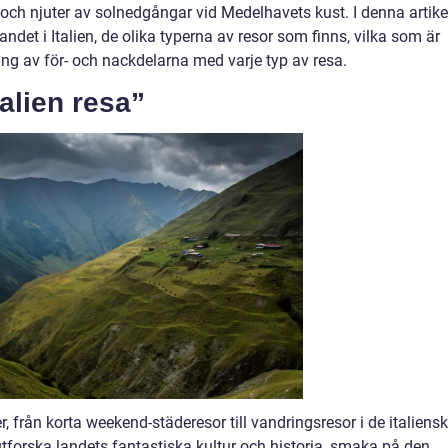
och njuter av solnedgångar vid Medelhavets kust. I denna artike
ndet i Italien, de olika typerna av resor som finns, vilka som är
g av för- och nackdelarna med varje typ av resa.
talien resa”
, från korta weekend-städeresor till vandringsresor i de italiens
t utforska landets fantastiska kultur och historia, smaka på den