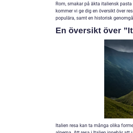
Rom, smakar på äkta italiensk pasta 
kommer vi ge dig en översikt över resa
populära, samt en historisk genomgån
En översikt över ”I
Italien resa kan ta många olika former
alperna. Att resa i Italien innebär at