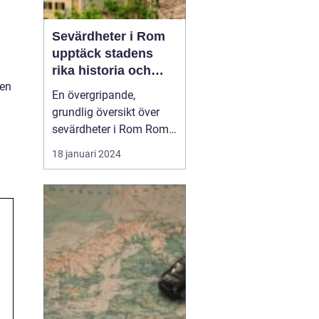
Sevärdheter i Rom
upptäck stadens
rika historia och
ien
kulturella skatter
En övergripande,
grundlig översikt över
sevärdheter i Rom Roms
sevärdheter är känt över
18 januari 2024
hela världen och staden
anses vara en levande
skattkista av både
historia och kultur. Det är
en stad där moderna
byggnader står sida vid
sida med antika
ruinerna...