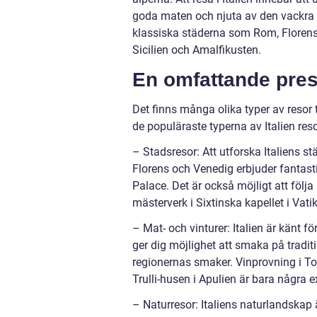
goda maten och njuta av den vackra n
klassiska städerna som Rom, Florens
Sicilien och Amalfikusten.
En omfattande prese
Det finns många olika typer av resor t
de populäraste typerna av Italien reso
– Stadsresor: Att utforska Italiens s
Florens och Venedig erbjuder fantast
Palace. Det är också möjligt att följ
mästerverk i Sixtinska kapellet i Vati
– Mat- och vinturer: Italien är känt fö
ger dig möjlighet att smaka på tradit
regionernas smaker. Vinprovning i 
Trulli-husen i Apulien är bara några 
– Naturresor: Italiens naturlandskap