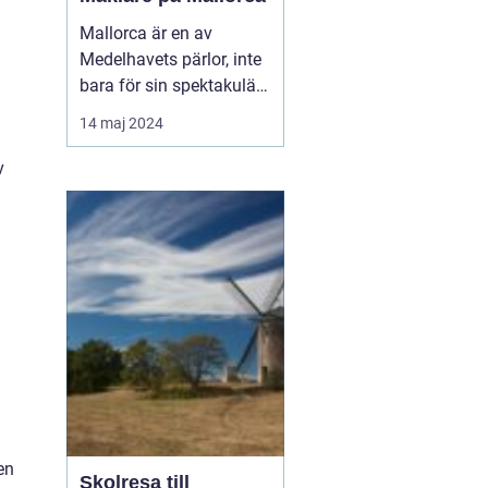
Mallorca är en av
Medelhavets pärlor, inte
bara för sin spektakulära
natur och vackra
14 maj 2024
stränder, utan också för
sina mångsidiga
v
möjligheter när det gäller
fastighetsinvesteringar.
Allt fler uppt...
en
Skolresa till