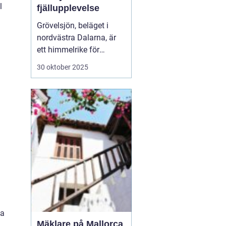
l
fjällupplevelse
Grövelsjön, beläget i
nordvästra Dalarna, är
ett himmelrike för
friluftsälskare och
30 oktober 2025
naturentusiaster.
Området är känt för sin
spektakulära fjällmiljö
och rikliga utbud av
aktivite...
ka
Mäklare på Mallorca