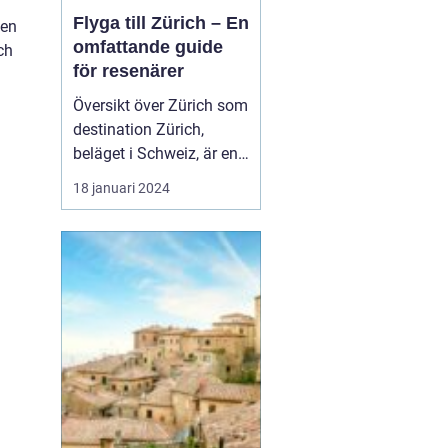
Flyga till Zürich – En
len
omfattande guide
ch
för resenärer
Översikt över Zürich som
destination Zürich,
beläget i Schweiz, är en
av Europas mest
18 januari 2024
populära destinationer
för resenärer från hela
världen. Den här artikeln
ger en grundlig översikt
av möjligheterna att
flyga till Zürich, inklusive
olika flygtyper...