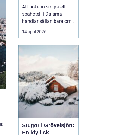
smakupplevelser i
Att boka in sig på ett
hjärtat av
spahotell i Dalarna
landskapet
handlar sällan bara om
ett varmt bad och en
14 april 2026
skön massage. För
många är det en chans
att trycka på paus, hitta
tillbaka till lugnet och
samtidigt njuta av mat,
natur och kultur i en av
Sveriges mest
stämnings...
r.
Stugor i Grövelsjön:
En idyllisk