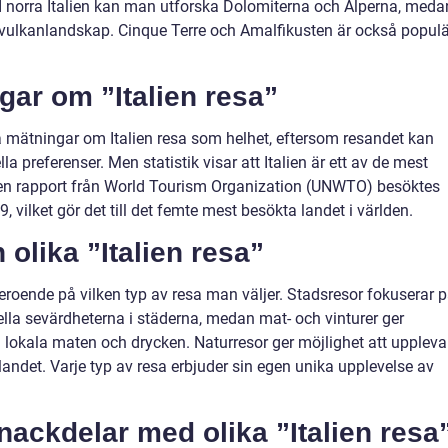
. I norra Italien kan man utforska Dolomiterna och Alperna, meda
h vulkanlandskap. Cinque Terre och Amalfikusten är också popul
gar om ”Italien resa”
va mätningar om Italien resa som helhet, eftersom resandet kan
a preferenser. Men statistik visar att Italien är ett av de mest
t en rapport från World Tourism Organization (UNWTO) besöktes
19, vilket gör det till det femte mest besökta landet i världen.
 olika ”Italien resa”
 beroende på vilken typ av resa man väljer. Stadsresor fokuserar 
ella sevärdheterna i städerna, medan mat- och vinturer ger
 lokala maten och drycken. Naturresor ger möjlighet att uppleva
andet. Varje typ av resa erbjuder sin egen unika upplevelse av
 nackdelar med olika ”Italien resa