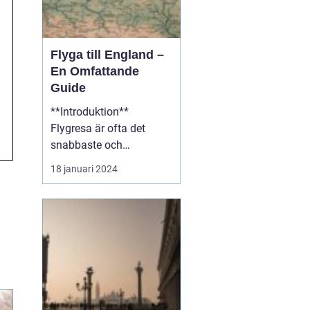
Flyga till England –
En Omfattande
Guide
**Introduktion**
Flygresa är ofta det
snabbaste och
bekvämaste sättet att
18 januari 2024
resa till England från
olika delar av världen.
Med ett brett utbud av
flygplatser och flygbolag
att välja mellan erbjuder
en flygresa till England
fantastiska möjligheter
att ...