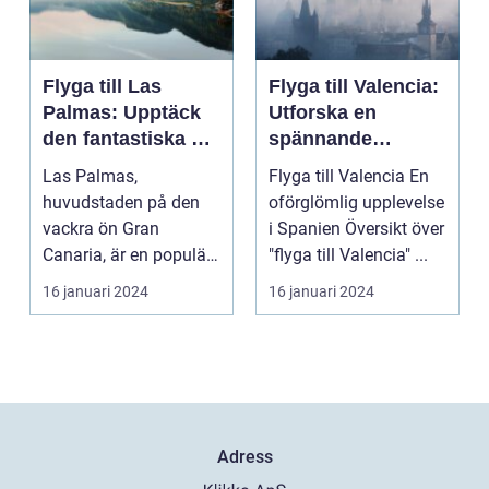
Flyga till Las
Flyga till Valencia:
Palmas: Upptäck
Utforska en
den fantastiska ön
spännande
Gran Canaria
destination
Las Palmas,
Flyga till Valencia En
huvudstaden på den
oförglömlig upplevelse
vackra ön Gran
i Spanien Översikt över
Canaria, är en populär
"flyga till Valencia" ...
resedestination för
16 januari 2024
16 januari 2024
privatperso...
Adress