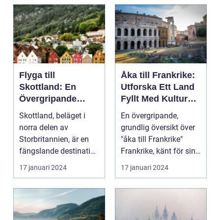
Flyga till
Åka till Frankrike:
Skottland: En
Utforska Ett Land
Övergripande
Fyllt Med Kultur
Översikt
och Skönhet
Skottland, beläget i
En övergripande,
norra delen av
grundlig översikt över
Storbritannien, är en
"åka till Frankrike"
fängslande destination
Frankrike, känt för sin
för turister världe...
rika historia,...
17 januari 2024
17 januari 2024