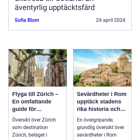
äventyrlig upptäcktsfärd
Sofia Blom
24 april 2024
Flyga till Zürich –
Sevärdheter i Rom
En omfattande
upptäck stadens
guide för
rika historia och
resenärer
kulturella skatter
Översikt över Zürich
En övergripande,
som destination
grundlig översikt över
Zürich, beläget i
sevärdheter i Rom