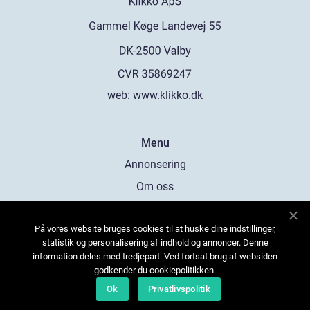
web:
www.klikko.dk
Menu
Annonsering
Om oss
Cookies
På vores website bruges cookies til at huske dine indstillinger,
Kontakta oss
statistik og personalisering af indhold og annoncer. Denne
Sitemap
information deles med tredjepart. Ved fortsat brug af websiden
godkender du cookiepolitikken.
Ok
Privatlivspolitik