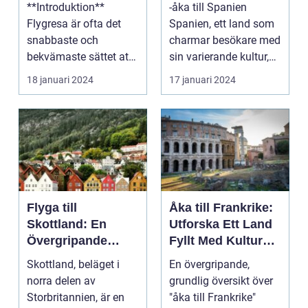
**Introduktion**
-åka till Spanien
Flygresa är ofta det
Spanien, ett land som
snabbaste och
charmar besökare med
bekvämaste sättet att
sin varierande kultur,
resa till England från
vackra stränder...
18 januari 2024
17 januari 2024
ol...
Flyga till
Åka till Frankrike:
Skottland: En
Utforska Ett Land
Övergripande
Fyllt Med Kultur
Översikt
och Skönhet
Skottland, beläget i
En övergripande,
norra delen av
grundlig översikt över
Storbritannien, är en
"åka till Frankrike"