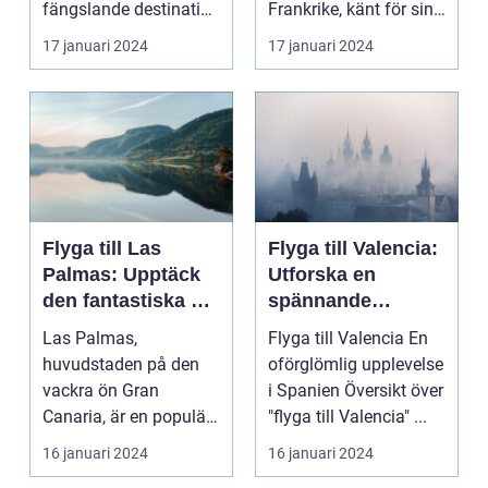
fängslande destination
Frankrike, känt för sin
för turister världe...
rika historia,...
17 januari 2024
17 januari 2024
Flyga till Las
Flyga till Valencia:
Palmas: Upptäck
Utforska en
den fantastiska ön
spännande
Gran Canaria
destination
Las Palmas,
Flyga till Valencia En
huvudstaden på den
oförglömlig upplevelse
vackra ön Gran
i Spanien Översikt över
Canaria, är en populär
"flyga till Valencia" ...
resedestination för
16 januari 2024
16 januari 2024
privatperso...