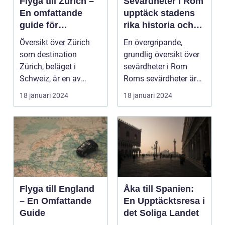
Flyga till Zürich –
Sevärdheter i Rom
En omfattande
upptäck stadens
guide för
rika historia och
resenärer
kulturella skatter
Översikt över Zürich
En övergripande,
som destination
grundlig översikt över
Zürich, beläget i
sevärdheter i Rom
Schweiz, är en av
Roms sevärdheter är
Europas mest
känt över hela världe...
18 januari 2024
18 januari 2024
populära dest...
Flyga till England
Åka till Spanien:
– En Omfattande
En Upptäcktsresa i
Guide
det Soliga Landet