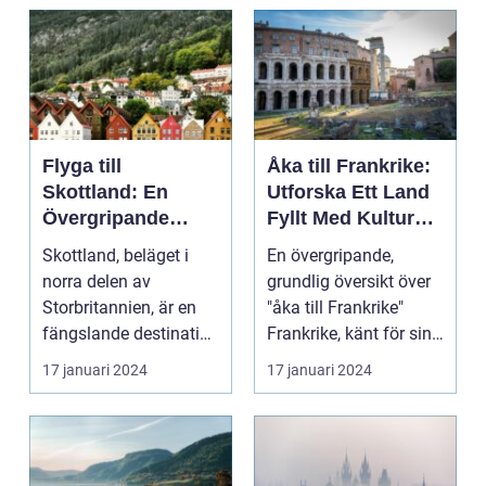
Flyga till
Åka till Frankrike:
Skottland: En
Utforska Ett Land
Övergripande
Fyllt Med Kultur
Översikt
och Skönhet
Skottland, beläget i
En övergripande,
norra delen av
grundlig översikt över
Storbritannien, är en
"åka till Frankrike"
fängslande destination
Frankrike, känt för sin
för turister världe...
rika historia,...
17 januari 2024
17 januari 2024