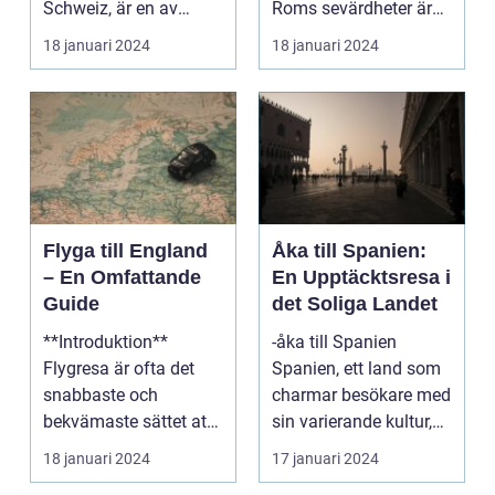
Schweiz, är en av
Roms sevärdheter är
Europas mest
känt över hela världe...
18 januari 2024
18 januari 2024
populära dest...
Flyga till England
Åka till Spanien:
– En Omfattande
En Upptäcktsresa i
Guide
det Soliga Landet
**Introduktion**
-åka till Spanien
Flygresa är ofta det
Spanien, ett land som
snabbaste och
charmar besökare med
bekvämaste sättet att
sin varierande kultur,
resa till England från
vackra stränder...
18 januari 2024
17 januari 2024
ol...