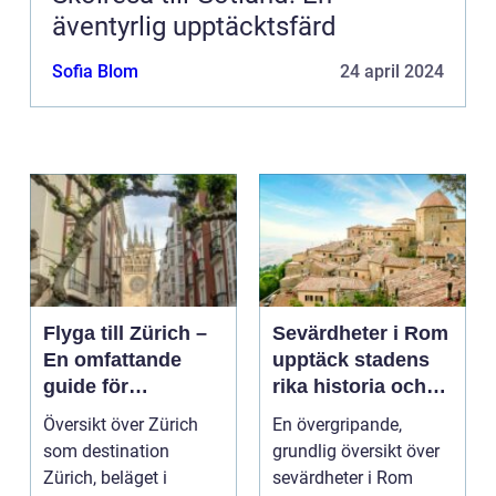
äventyrlig upptäcktsfärd
Sofia Blom
24 april 2024
Flyga till Zürich –
Sevärdheter i Rom
En omfattande
upptäck stadens
guide för
rika historia och
resenärer
kulturella skatter
Översikt över Zürich
En övergripande,
som destination
grundlig översikt över
Zürich, beläget i
sevärdheter i Rom