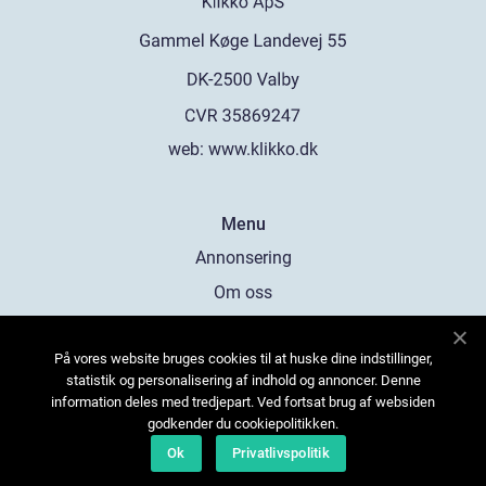
web:
www.klikko.dk
Menu
Annonsering
Om oss
Cookies
På vores website bruges cookies til at huske dine indstillinger,
Kontakta oss
statistik og personalisering af indhold og annoncer. Denne
Sitemap
information deles med tredjepart. Ved fortsat brug af websiden
godkender du cookiepolitikken.
Ok
Privatlivspolitik