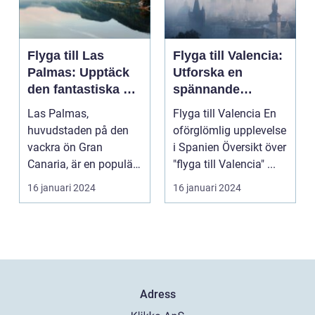
Flyga till Las
Flyga till Valencia:
Palmas: Upptäck
Utforska en
den fantastiska ön
spännande
Gran Canaria
destination
Las Palmas,
Flyga till Valencia En
huvudstaden på den
oförglömlig upplevelse
vackra ön Gran
i Spanien Översikt över
Canaria, är en populär
"flyga till Valencia" ...
resedestination för
16 januari 2024
16 januari 2024
privatperso...
Adress