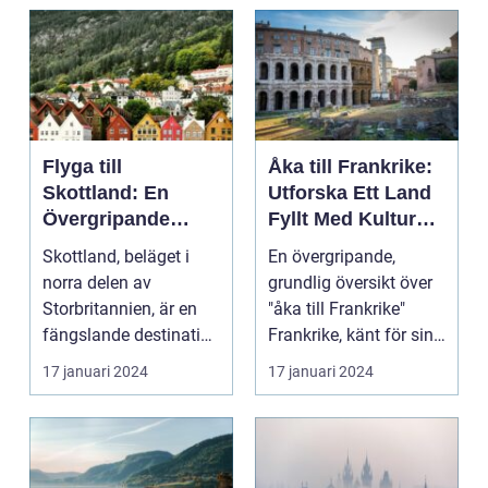
Flyga till
Åka till Frankrike:
Skottland: En
Utforska Ett Land
Övergripande
Fyllt Med Kultur
Översikt
och Skönhet
Skottland, beläget i
En övergripande,
norra delen av
grundlig översikt över
Storbritannien, är en
"åka till Frankrike"
fängslande destination
Frankrike, känt för sin
för turister världe...
rika historia,...
17 januari 2024
17 januari 2024