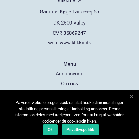
web:
www.klikko.dk
Menu
Annonsering
Om oss
Cookies
På vores website bruges cookies til at huske dine indstillinger,
Kontakta oss
statistik og personalisering af indhold og annoncer. Denne
Sitemap
information deles med tredjepart. Ved fortsat brug af websiden
godkender du cookiepolitikken.
Ok
Privatlivspolitik