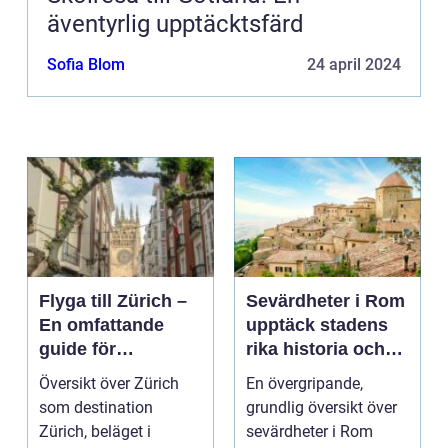
äventyrlig upptäcktsfärd
Sofia Blom
24 april 2024
Flyga till Zürich –
Sevärdheter i Rom
En omfattande
upptäck stadens
guide för
rika historia och
resenärer
kulturella skatter
Översikt över Zürich
En övergripande,
som destination
grundlig översikt över
Zürich, beläget i
sevärdheter i Rom