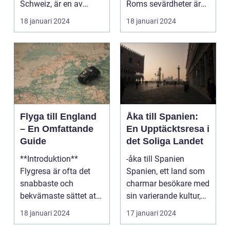
Schweiz, är en av
Roms sevärdheter är
Europas mest
känt över hela världe...
18 januari 2024
18 januari 2024
populära dest...
Flyga till England
Åka till Spanien:
– En Omfattande
En Upptäcktsresa i
Guide
det Soliga Landet
**Introduktion**
-åka till Spanien
Flygresa är ofta det
Spanien, ett land som
snabbaste och
charmar besökare med
bekvämaste sättet att
sin varierande kultur,
resa till England från
vackra stränder...
18 januari 2024
17 januari 2024
ol...