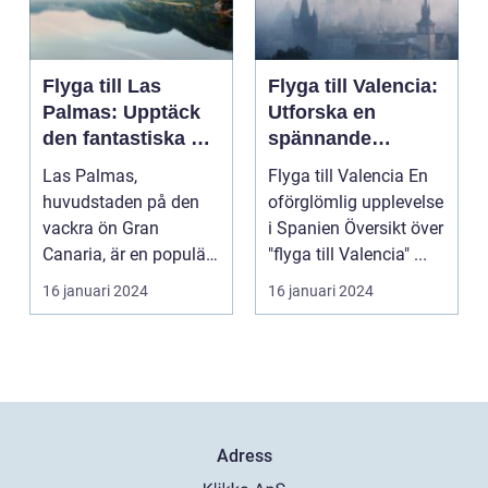
Flyga till Las
Flyga till Valencia:
Palmas: Upptäck
Utforska en
den fantastiska ön
spännande
Gran Canaria
destination
Las Palmas,
Flyga till Valencia En
huvudstaden på den
oförglömlig upplevelse
vackra ön Gran
i Spanien Översikt över
Canaria, är en populär
"flyga till Valencia" ...
resedestination för
16 januari 2024
16 januari 2024
privatperso...
Adress