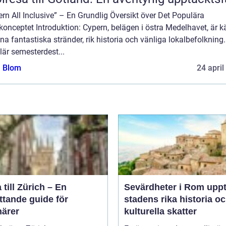
rn All Inclusive” – En Grundlig Översikt över Det Populära
onceptet Introduktion: Cypern, belägen i östra Medelhavet, är k
ina fantastiska stränder, rik historia och vänliga lokalbefolkning
är semesterdest...
a Blom
24 april
 till Zürich – En
Sevärdheter i Rom upptäck
ttande guide för
stadens rika historia o
närer
kulturella skatter