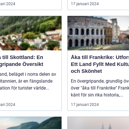
uari 2024
17 januari 2024
 till Skottland: En
Åka till Frankrike: Utfo
gripande Översikt
Ett Land Fyllt Med Kult
och Skönhet
and, beläget i norra delen av
itannien, är en fängslande
En övergripande, grundlig öv
ation för turister världe...
över "åka till Frankrike" Frankrike,
känt för sin rika historia,...
uari 2024
17 januari 2024