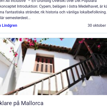
rn All Inclusive” – En Grundlig Översikt över Det Populära
onceptet Introduktion: Cypern, belägen i östra Medelhavet, är k
ina fantastiska stränder, rik historia och vänliga lokalbefolkning
är semesterdest...
n Lindgren
30 oktober
lare på Mallorca