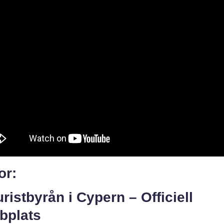
or:
uristbyrån i Cypern – Officiell
bplats