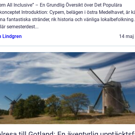
rn All Inclusive” – En Grundlig Översikt över Det Populära
onceptet Introduktion: Cypern, belägen i östra Medelhavet, är k
ina fantastiska stränder, rik historia och vänliga lokalbefolkning
är semesterdest...
n Lindgren
14 maj
lresa till Gotland: En äventyrlig upptäckts