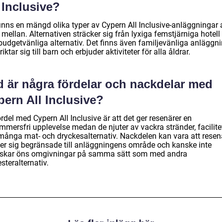
 Inclusive?
finns en mängd olika typer av Cypern All Inclusive-anläggningar 
 mellan. Alternativen sträcker sig från lyxiga femstjärniga hotell t
budgetvänliga alternativ. Det finns även familjevänliga anläggn
iktar sig till barn och erbjuder aktiviteter för alla åldrar.
d är några fördelar och nackdelar med
ern All Inclusive?
rdel med Cypern All Inclusive är att det ger resenärer en
mmersfri upplevelse medan de njuter av vackra stränder, facilite
många mat- och dryckesalternativ. Nackdelen kan vara att resen
er sig begränsade till anläggningens område och kanske inte
rskar öns omgivningar på samma sätt som med andra
teralternativ.