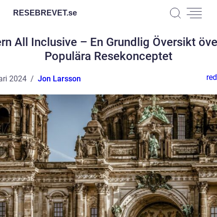
RESEBREVET.
se
rn All Inclusive – En Grundlig Översikt öve
Populära Resekonceptet
red
ari 2024
Jon Larsson