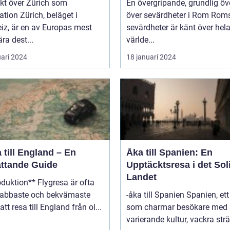
kt över Zürich som
En övergripande, grundlig öv
ich, beläget i
över sevärdheter i Rom Roms
iz, är en av Europas mest
sevärdheter är känt över hel
ra dest...
världe...
uari 2024
18 januari 2024
 till England – En
Åka till Spanien: En
ttande Guide
Upptäcktsresa i det Sol
Landet
on** Flygresa är ofta
nabbaste och bekvämaste
-åka till Spanien Spanien, ett land
att resa till England från ol...
som charmar besökare med 
varierande kultur, vackra strä