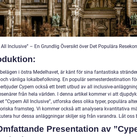
 All Inclusive” – En Grundlig Översikt över Det Populära Reseko
oduktion:
belägen i östra Medelhavet, är känt för sina fantastiska stränder,
a och vänliga lokalbefolkning. En populär semesterdestination fö
erbjuder Cypern också ett brett utbud av all inclusive-anläggni
esenärer från hela världen. I denna artikel kommer vi att djupdyk
t ”Cypern All Inclusive”, utforska dess olika typer, populära alte
toriska framsteg. Vi kommer också att analysera kvantitativa m
utera hur dessa anläggningar skiljer sig från varandra. Låt oss 
Omfattande Presentation av ”Cyp