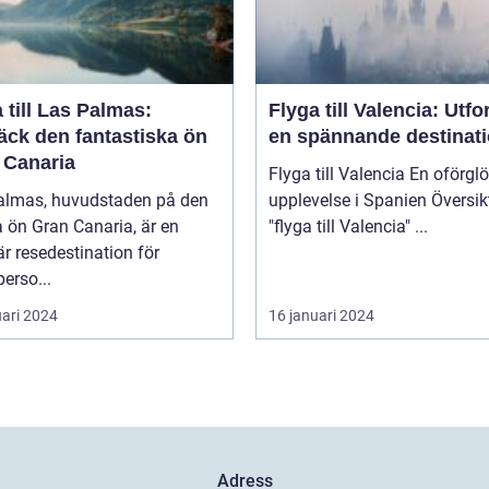
 till Las Palmas:
Flyga till Valencia: Utfo
äck den fantastiska ön
en spännande destinat
 Canaria
Flyga till Valencia En oförglömlig
almas, huvudstaden på den
upplevelse i Spanien Översikt över
 ön Gran Canaria, är en
"flyga till Valencia" ...
r resedestination för
perso...
uari 2024
16 januari 2024
Adress