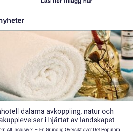
Läs fler inlägg här
 nyheter
ll dalarna avkoppling, natur och
kupplevelser i hjärtat av landskapet
rn All Inclusive” – En Grundlig Översikt över Det Populära