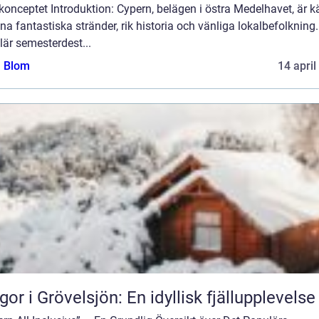
onceptet Introduktion: Cypern, belägen i östra Medelhavet, är k
ina fantastiska stränder, rik historia och vänliga lokalbefolkning
är semesterdest...
a Blom
14 april
gor i Grövelsjön: En idyllisk fjällupplevelse