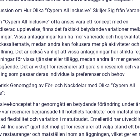
ssion om Hur Olika ”Cypern All Inclusive” Skiljer Sig från Varan
 ”Cypern All Inclusive” ofta anses vara ett koncept med en
iserad upplevelse, finns det faktiskt betydande variationer mell
ingar. Vissa anläggningar kan ha mer varierade och högkvalitat
ckesalternativ, medan andra kan fokusera mer på aktiviteter och
lning. Det är också vanligt att vissa anläggningar har strikta re
ningar för vissa tjänster eller tillägg, medan andra är mer gene
sgående. Det är viktigt för resenärer att göra sin research och vä
ing som passar deras individuella preferenser och behov.
orisk Genomgång av För- och Nackdelar med Olika ”Cypern All
e”:
lusive-konceptet har genomgått en betydande förändring under år
 var resenärer begränsade till hotellets faciliteter och matställe
d flexibilitet och variation i matutbudet. Emellertid har utveckl
All Inclusive” gjort det möjligt för resenärer att välja bland ett br
v restauranger och matställen inom anläggningen, vilket ger en