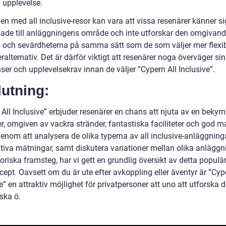
 upplevelse.
n med all inclusive-resor kan vara att vissa resenärer känner si
ade till anläggningens område och inte utforskar den omgivan
n och sevärdheterna på samma sätt som de som väljer mer flexi
alternativ. Det är därför viktigt att resenärer noga överväger si
ser och upplevelsekrav innan de väljer ”Cypern All Inclusive”.
utning:
All Inclusive” erbjuder resenärer en chans att njuta av en bekym
r, omgiven av vackra stränder, fantastiska faciliteter och god m
Genom att analysera de olika typerna av all inclusive-anläggning
ativa mätningar, samt diskutera variationer mellan olika anläggn
oriska framsteg, har vi gett en grundlig översikt av detta populä
ept. Oavsett om du är ute efter avkoppling eller äventyr är ”Cyp
e” en attraktiv möjlighet för privatpersoner att uno att utforska 
ska ö.