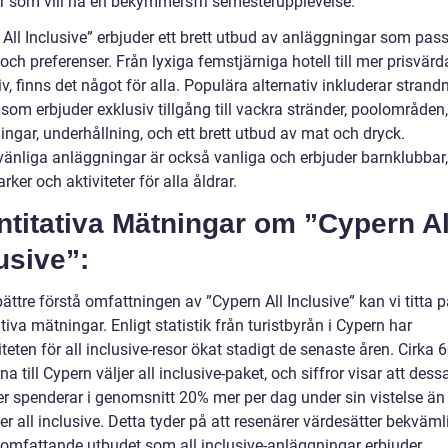
r som vill ha en bekymmersfri semesterupplevelse.
All Inclusive” erbjuder ett brett utbud av anläggningar som pass
ch preferenser. Från lyxiga femstjärniga hotell till mer prisvärd
iv, finns det något för alla. Populära alternativ inkluderar strand
 som erbjuder exklusiv tillgång till vackra stränder, poolområden,
ngar, underhållning, och ett brett utbud av mat och dryck.
vänliga anläggningar är också vanliga och erbjuder barnklubbar,
rker och aktiviteter för alla åldrar.
titativa Mätningar om ”Cypern Al
usive”:
bättre förstå omfattningen av ”Cypern All Inclusive” kan vi titta 
tiva mätningar. Enligt statistik från turistbyrån i Cypern har
teten för all inclusive-resor ökat stadigt de senaste åren. Cirka
a till Cypern väljer all inclusive-paket, och siffror visar att dess
er spenderar i genomsnitt 20% mer per dag under sin vistelse ä
er all inclusive. Detta tyder på att resenärer värdesätter bekväm
 omfattande utbudet som all inclusive-anläggningar erbjuder.