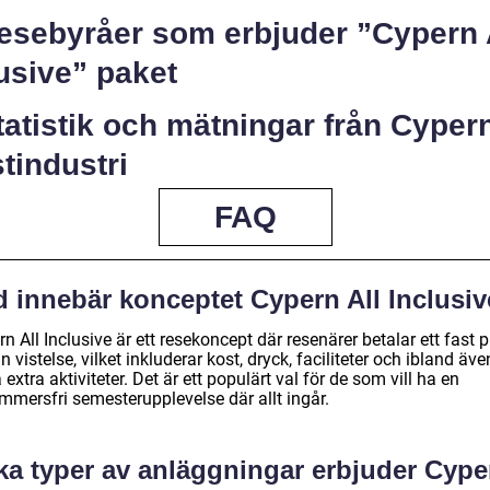
Resebyråer som erbjuder ”Cypern 
usive” paket
tatistik och mätningar från Cyper
stindustri
FAQ
d innebär konceptet Cypern All Inclusi
n All Inclusive är ett resekoncept där resenärer betalar ett fast p
in vistelse, vilket inkluderar kost, dryck, faciliteter och ibland äve
 extra aktiviteter. Det är ett populärt val för de som vill ha en
mmersfri semesterupplevelse där allt ingår.
lka typer av anläggningar erbjuder Cype