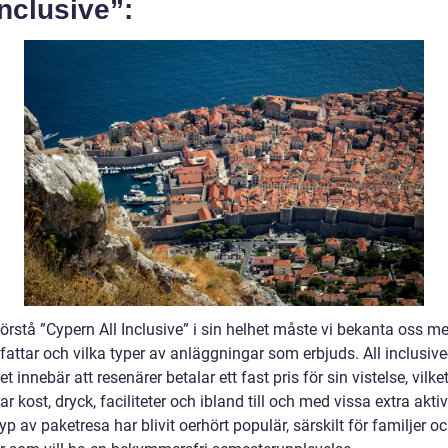
Inclusive”:
förstå ”Cypern All Inclusive” i sin helhet måste vi bekanta oss m
fattar och vilka typer av anläggningar som erbjuds. All inclusive
t innebär att resenärer betalar ett fast pris för sin vistelse, vilke
ar kost, dryck, faciliteter och ibland till och med vissa extra aktivi
p av paketresa har blivit oerhört populär, särskilt för familjer o