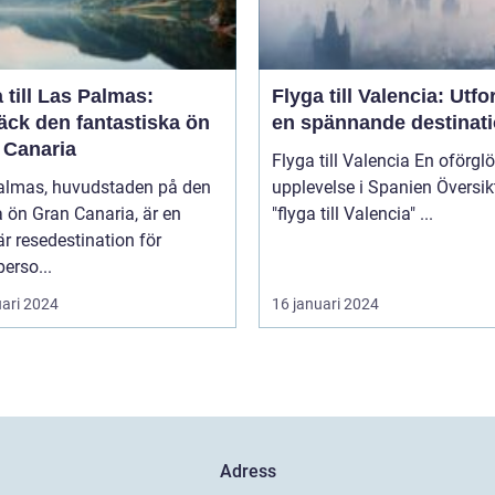
 till Las Palmas:
Flyga till Valencia: Utfo
äck den fantastiska ön
en spännande destinat
 Canaria
Flyga till Valencia En oförglömlig
almas, huvudstaden på den
upplevelse i Spanien Översikt över
 ön Gran Canaria, är en
"flyga till Valencia" ...
r resedestination för
perso...
uari 2024
16 januari 2024
Adress