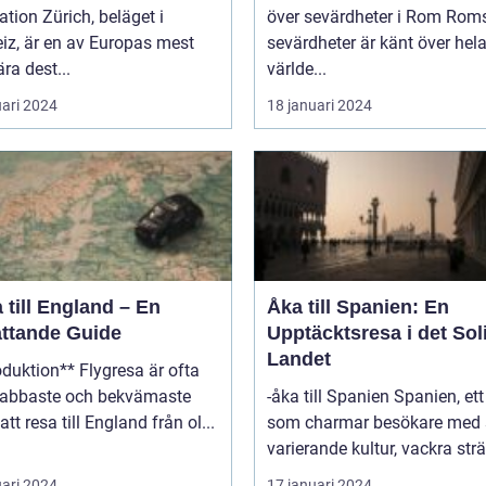
ich, beläget i
över sevärdheter i Rom Roms
iz, är en av Europas mest
sevärdheter är känt över hel
ra dest...
världe...
uari 2024
18 januari 2024
 till England – En
Åka till Spanien: En
ttande Guide
Upptäcktsresa i det Sol
Landet
on** Flygresa är ofta
nabbaste och bekvämaste
-åka till Spanien Spanien, ett land
att resa till England från ol...
som charmar besökare med 
varierande kultur, vackra strä
uari 2024
17 januari 2024