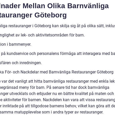
lnader Mellan Olika Barnvänliga
tauranger Göteborg
iga restauranger i Göteborg kan skilja sig åt på olika sätt, inklu
nglighet av lek- och aktivitetsområden för barn.
tion i barnmenyer.
 på kundservice och personalens förmåga att interagera med ba
fären och inredningen.
ska För- och Nackdelar med Barnvänliga Restauranger Göteborg
 var det vanligt att hitta barnvänliga restauranger med enkla le
begränsad meny för barn. På senare tid har dock barnvänliga
anger utvecklats och erbjuder nu en bättre kvalitet på maten och
e aktiviteter för barnen. Nackdelen kan vara att vissa restauran
 inriktade på att tillgodose barnens behov, vilket kan göra att 
r samma matupplevelse som i andra typer av restauranger.