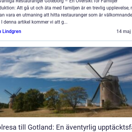
vänliga Restauranger Göteborg – En Översikt för Familjer
duktion: Att gå ut och äta med familjen är en trevlig upplevelse,
kan vara en utmaning att hitta restauranger som är välkomnande
 I denna artikel kommer vi att g...
n Lindgren
14 maj
lresa till Gotland: En äventyrlig upptäckts