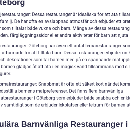
öteborg
ljerestauranger: Dessa restauranger är idealiska för att äta til
familj. De har ofta en avslappnad atmosfär och erbjuder ett bre
er som tilltalar både vuxna och barn. Många av dessa restaurang
en, färgläggningssidor eller andra aktiviteter för barn att njuta 
restauranger: Göteborg har även ett antal temarestauranger so
t utformade för att tilltala barn. Dessa restauranger erbjuder uni
ch dekorationer som tar barnen med på en spännande matuppl
 barnen glädjas åt att äta i en magisk värld tillsammans med si
igurer.
bmatrestauranger: Snabbmat är ofta ett säkert kort när det komm
fredsställa barnens matpreferenser. Det finns flera barnvänliga
tsrestauranger i Göteborg som erbjuder både snabba och enkl
iv samtidigt som de erbjuder lekplatser eller lekrum för barnen at
ulära Barnvänliga Restauranger i