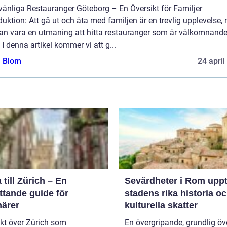
vänliga Restauranger Göteborg – En Översikt för Familjer
duktion: Att gå ut och äta med familjen är en trevlig upplevelse,
kan vara en utmaning att hitta restauranger som är välkomnande
 I denna artikel kommer vi att g...
a Blom
24 april
 till Zürich – En
Sevärdheter i Rom upptäck
ttande guide för
stadens rika historia o
närer
kulturella skatter
kt över Zürich som
En övergripande, grundlig öv