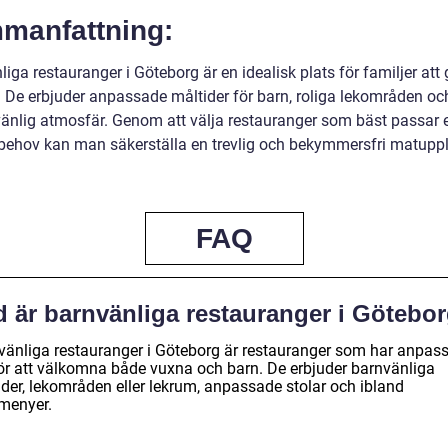
manfattning:
iga restauranger i Göteborg är en idealisk plats för familjer att 
. De erbjuder anpassade måltider för barn, roliga lekområden oc
vänlig atmosfär. Genom att välja restauranger som bäst passar 
 behov kan man säkerställa en trevlig och bekymmersfri matupp
FAQ
d är barnvänliga restauranger i Götebo
vänliga restauranger i Göteborg är restauranger som har anpas
för att välkomna både vuxna och barn. De erbjuder barnvänliga
ider, lekområden eller lekrum, anpassade stolar och ibland
menyer.