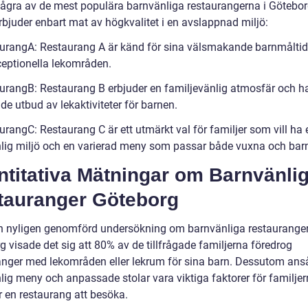
några av de mest populära barnvänliga restaurangerna i Götebo
rbjuder enbart mat av högkvalitet i en avslappnad miljö:
urangA: Restaurang A är känd för sina välsmakande barnmåltid
ceptionella lekområden.
urangB: Restaurang B erbjuder en familjevänlig atmosfär och ha
de utbud av lekaktiviteter för barnen.
rangC: Restaurang C är ett utmärkt val för familjer som vill ha 
lig miljö och en varierad meny som passar både vuxna och bar
ntitativa Mätningar om Barnvänli
tauranger Göteborg
en nyligen genomförd undersökning om barnvänliga restauranger
 visade det sig att 80% av de tillfrågade familjerna föredrog
anger med lekområden eller lekrum för sina barn. Dessutom ans
lig meny och anpassade stolar vara viktiga faktorer för familjer
r en restaurang att besöka.