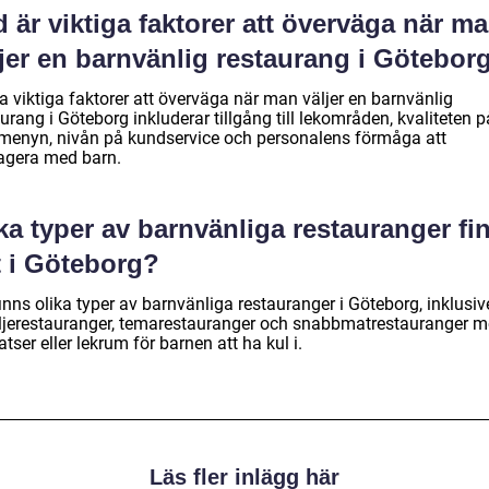
 är viktiga faktorer att överväga när m
jer en barnvänlig restaurang i Götebor
a viktiga faktorer att överväga när man väljer en barnvänlig
urang i Göteborg inkluderar tillgång till lekområden, kvaliteten p
menyn, nivån på kundservice och personalens förmåga att
ragera med barn.
ka typer av barnvänliga restauranger fi
t i Göteborg?
inns olika typer av barnvänliga restauranger i Göteborg, inklusiv
ljerestauranger, temarestauranger och snabbmatrestauranger 
atser eller lekrum för barnen att ha kul i.
Läs fler inlägg här