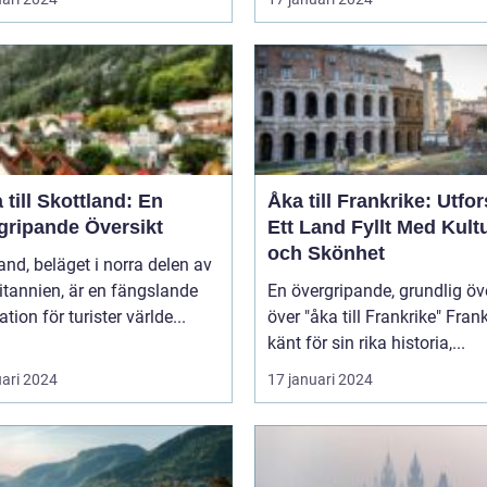
 till Skottland: En
Åka till Frankrike: Utfo
gripande Översikt
Ett Land Fyllt Med Kult
och Skönhet
and, beläget i norra delen av
itannien, är en fängslande
En övergripande, grundlig öv
ation för turister världe...
över "åka till Frankrike" Frankrike,
känt för sin rika historia,...
uari 2024
17 januari 2024