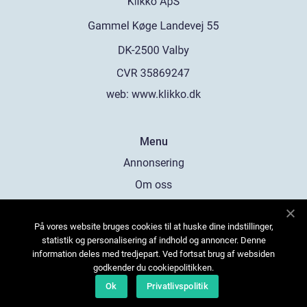
web:
www.klikko.dk
Menu
Annonsering
Om oss
Cookies
På vores website bruges cookies til at huske dine indstillinger,
Kontakta oss
statistik og personalisering af indhold og annoncer. Denne
Sitemap
information deles med tredjepart. Ved fortsat brug af websiden
godkender du cookiepolitikken.
Ok
Privatlivspolitik