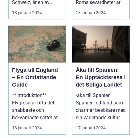
Schweiz, är en av
Roms sevärdheter är
Europas mest
känt över hela världe...
18 januari 2024
18 januari 2024
populära dest...
Flyga till England
Åka till Spanien:
– En Omfattande
En Upptäcktsresa i
Guide
det Soliga Landet
**Introduktion**
-åka till Spanien
Flygresa är ofta det
Spanien, ett land som
snabbaste och
charmar besökare med
bekvämaste sättet att
sin varierande kultur,
resa till England från
vackra stränder...
18 januari 2024
17 januari 2024
ol...