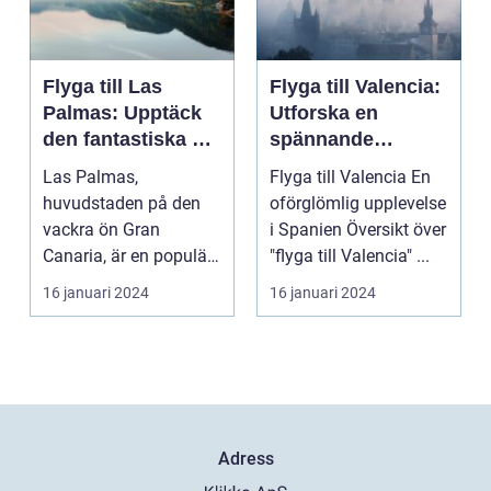
Flyga till Las
Flyga till Valencia:
Palmas: Upptäck
Utforska en
den fantastiska ön
spännande
Gran Canaria
destination
Las Palmas,
Flyga till Valencia En
huvudstaden på den
oförglömlig upplevelse
vackra ön Gran
i Spanien Översikt över
Canaria, är en populär
"flyga till Valencia" ...
resedestination för
16 januari 2024
16 januari 2024
privatperso...
Adress