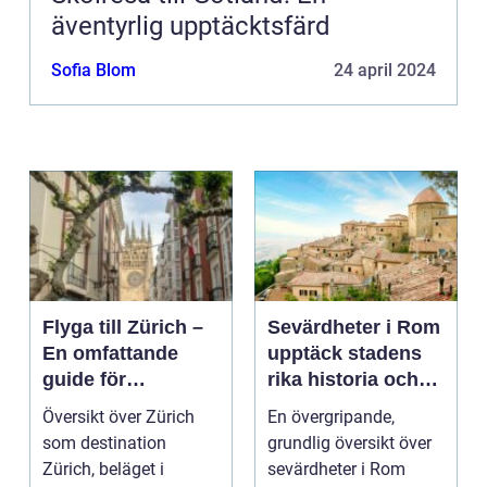
äventyrlig upptäcktsfärd
Sofia Blom
24 april 2024
Flyga till Zürich –
Sevärdheter i Rom
En omfattande
upptäck stadens
guide för
rika historia och
resenärer
kulturella skatter
Översikt över Zürich
En övergripande,
som destination
grundlig översikt över
Zürich, beläget i
sevärdheter i Rom