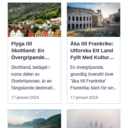
Flyga till
Åka till Frankrike:
Skottland: En
Utforska Ett Land
Övergripande
Fyllt Med Kultur
Översikt
och Skönhet
Skottland, beläget i
En övergripande,
norra delen av
grundlig översikt över
Storbritannien, är en
"åka till Frankrike"
fängslande destination
Frankrike, känt för sin
för turister världe...
rika historia,...
17 januari 2024
17 januari 2024