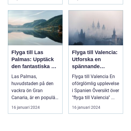
Flyga till Las
Flyga till Valencia:
Palmas: Upptäck
Utforska en
den fantastiska ön
spännande
Gran Canaria
destination
Las Palmas,
Flyga till Valencia En
huvudstaden på den
oförglömlig upplevelse
vackra ön Gran
i Spanien Översikt över
Canaria, är en populär
"flyga till Valencia" ...
resedestination för
16 januari 2024
16 januari 2024
privatperso...