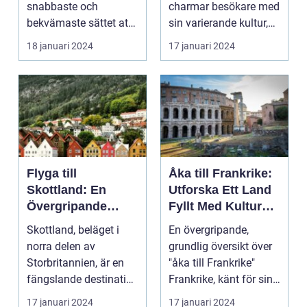
snabbaste och
charmar besökare med
bekvämaste sättet att
sin varierande kultur,
resa till England från
vackra stränder...
18 januari 2024
17 januari 2024
ol...
Flyga till
Åka till Frankrike:
Skottland: En
Utforska Ett Land
Övergripande
Fyllt Med Kultur
Översikt
och Skönhet
Skottland, beläget i
En övergripande,
norra delen av
grundlig översikt över
Storbritannien, är en
"åka till Frankrike"
fängslande destination
Frankrike, känt för sin
för turister världe...
rika historia,...
17 januari 2024
17 januari 2024