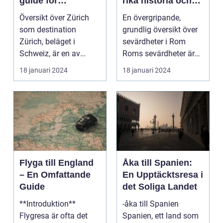
guide för
rika historia och
resenärer
kulturella skatter
Översikt över Zürich
En övergripande,
som destination
grundlig översikt över
Zürich, beläget i
sevärdheter i Rom
Schweiz, är en av
Roms sevärdheter är
Europas mest
känt över hela världe...
18 januari 2024
18 januari 2024
populära dest...
Flyga till England
Åka till Spanien:
– En Omfattande
En Upptäcktsresa i
Guide
det Soliga Landet
**Introduktion**
-åka till Spanien
Flygresa är ofta det
Spanien, ett land som