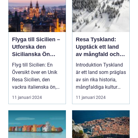
Flyga till Sicilien –
Resa Tyskland:
Utforska den
Upptäck ett land
Sicilianska Ön
av mångfald och
med Lätt
historia
Flyg till Sicilien: En
Introduktion Tyskland
Översikt över en Unik
är ett land som präglas
Resa Sicilien, den
av sin rika historia,
vackra italienska ön,
mångfaldiga kultur
lockar varje ...
och vackra la...
11 januari 2024
11 januari 2024