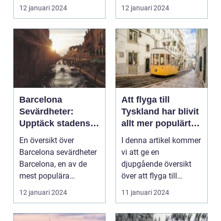
bara känd för sina fa...
du sugen på en resa
12 januari 2024
12 januari 2024
til...
Barcelona
Att flyga till
Sevärdheter:
Tyskland har blivit
Upptäck stadens
allt mer populärt
skatter
bland
En översikt över
I denna artikel kommer
privatpersoner
Barcelona sevärdheter
vi att ge en
som vill utforska
Barcelona, en av de
djupgående översikt
landets kultur,
mest populära
över att flyga till
historia och
destinationerna i
Tyskland, inklusive
12 januari 2024
11 januari 2024
naturliga skönhet
Europa, ...
olik...