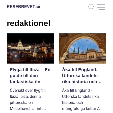
RESEBREVET.
se
redaktionel
Flyga till Ibiza – En
Åka till England:
guide till den
Utforska landets
fantastiska ön
rika historia och
mångfaldiga kultur
Översikt över flyg till
Åka till England -
Ibiza Ibiza, denna
Utforska landets rika
pittoreska ö i
historia och
Medelhavet, är inte
mångfaldiga kultur Är