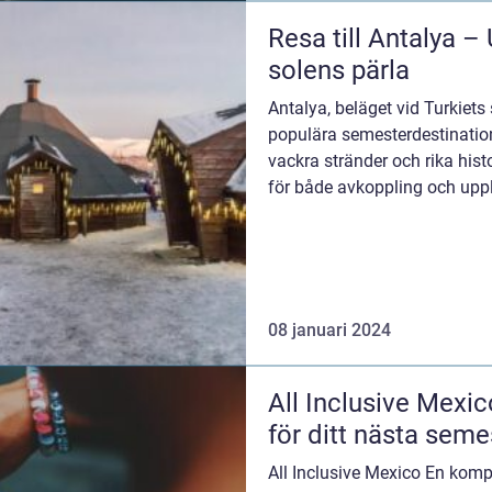
Resa till Antalya –
solens pärla
Antalya, beläget vid Turkiets
populära semesterdestinatione
vackra stränder och rika hist
för både avkoppling och upple
en...
08 januari 2024
All Inclusive Mexi
för ditt nästa seme
All Inclusive Mexico En kompl