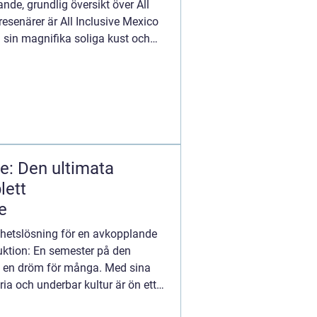
de, grundlig översikt över All
esenärer är All Inclusive Mexico
 sin magnifika soliga kust och
e: Den ultimata
lett
e
lhetslösning för en avkopplande
ktion: En semester på den
a en dröm för många. Med sina
oria och underbar kultur är ön ett