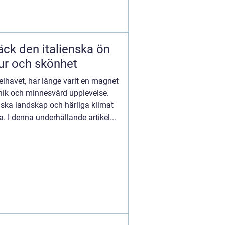
äck den italienska ön
ltur och skönhet
delhavet, har länge varit en magnet
nik och minnesvärd upplevelse.
tiska landskap och härliga klimat
la. I denna underhållande artikel...