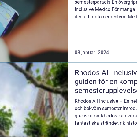
semesterparadis En övergripan
Inclusive Mexico För många r
den ultimata semestern. Med
frodiga tropiska ...
08 januari 2024
Rhodos All Inclusiv
guiden för en komp
semesterupplevels
Rhodos All Inclusive – En he
och bekväm semester Introdu
grekiska ön Rhodos kan var
fantastiska stränder, rik hist
populärt r...